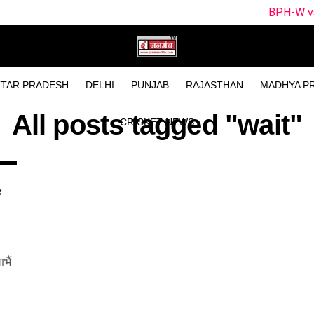
BPH-W vs SUL-W Drea
TAR PRADESH
DELHI
PUNJAB
RAJASTHAN
MADHYA P
All posts tagged "wait"
CRICKET NEWS
भैं