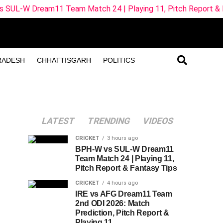
m11 Team Match 24 | Playing 11, Pitch Report & Fantasy Tip
RADESH
CHHATTISGARH
POLITICS
LATEST
TRENDING
VIDEOS
CRICKET
3 hours ago
BPH-W vs SUL-W Dream11
Team Match 24 | Playing 11,
Pitch Report & Fantasy Tips
CRICKET
4 hours ago
IRE vs AFG Dream11 Team
2nd ODI 2026: Match
Prediction, Pitch Report &
Playing 11