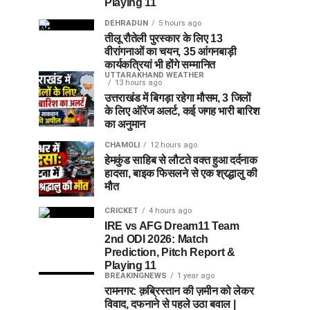
Playing 11
DEHRADUN
5 hours ago
तीलू रौतेली पुरस्कार के लिए 13
वीरांगनाओं का चयन, 35 आंगनबाड़ी
कार्यकत्रियां भी होंगे सम्मानित
UTTARAKHAND WEATHER
13 hours ago
उत्तराखंड में बिगड़ा रहेगा मौसम, 3 जिलों
के लिए ऑरेंज अलर्ट, कई जगह भारी बारिश
का अनुमान
CHAMOLI
12 hours ago
हेमकुंड साहिब से लौटते वक्त हुआ दर्दनाक
हादसा, बाइक फिसलने से एक श्रद्धालु की
मौत
CRICKET
4 hours ago
IRE vs AFG Dream11 Team
2nd ODI 2026: Match
Prediction, Pitch Report &
Playing 11
BREAKINGNEWS
1 year ago
रामनगर: क़ब्रिस्तान की ज़मीन को लेकर
विवाद, दफनाने से पहले उठा बवाल |