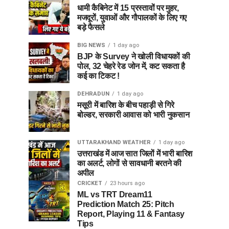
धामी कैबिनेट में 15 प्रस्तावों पर मुहर,
मजदूरों, युवाओं और गौपालकों के लिए गए
बड़े फैसले
BIG NEWS
1 day ago
BJP के Survey ने खोली विधायकों की
पोल, 32 चेहरे रेड जोन में, कट सकता है
कई का टिकट !
DEHRADUN
1 day ago
मसूरी में बारिश के बीच पहाड़ी से गिरे
बोल्डर, सरकारी आवास को भारी नुकसान
UTTARAKHAND WEATHER
1 day ago
उत्तराखंड में आज सात जिलों में भारी बारिश
का अलर्ट, लोगों से सावधानी बरतने की
अपील
CRICKET
23 hours ago
ML vs TRT Dream11
Prediction Match 25: Pitch
Report, Playing 11 & Fantasy
Tips