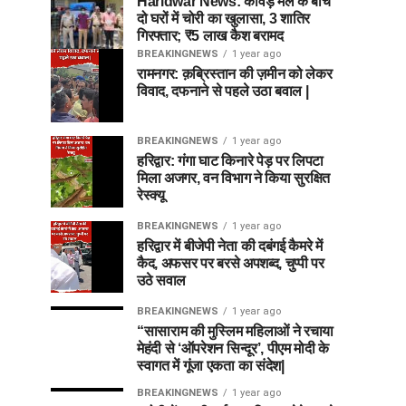
Haridwar News: कांवड़ मेले के बीच
दो घरों में चोरी का खुलासा, 3 शातिर
गिरफ्तार; ₹5 लाख कैश बरामद
BREAKINGNEWS
1 year ago
रामनगर: क़ब्रिस्तान की ज़मीन को लेकर
विवाद, दफनाने से पहले उठा बवाल |
BREAKINGNEWS
1 year ago
हरिद्वार: गंगा घाट किनारे पेड़ पर लिपटा
मिला अजगर, वन विभाग ने किया सुरक्षित
रेस्क्यू
BREAKINGNEWS
1 year ago
हरिद्वार में बीजेपी नेता की दबंगई कैमरे में
कैद, अफसर पर बरसे अपशब्द, चुप्पी पर
उठे सवाल
BREAKINGNEWS
1 year ago
“सासाराम की मुस्लिम महिलाओं ने रचाया
मेहंदी से ‘ऑपरेशन सिन्दूर’, पीएम मोदी के
स्वागत में गूंजा एकता का संदेश|
BREAKINGNEWS
1 year ago