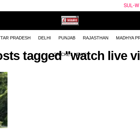
SUL-W vs WEF-W Dr
TAR PRADESH
DELHI
PUNJAB
RAJASTHAN
MADHYA P
osts tagged "watch live v
CRICKET NEWS