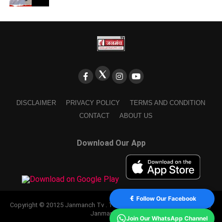
DISCLAIMER
PRIVACY POLICY
TERMS AND CONDITION
CONTACT
ABOUT US
Download Our App
Follow Our Facebook
Copyright © 20125 Janmanch Tv . Theme by SSDIGIMARK. powered by
Janmanch TV.
Join Our WhatsApp Channel