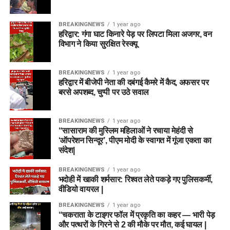
BREAKINGNEWS
1 year ago
हरिद्वार: गंगा घाट किनारे पेड़ पर लिपटा मिला अजगर, वन
विभाग ने किया सुरक्षित रेस्क्यू
BREAKINGNEWS
1 year ago
हरिद्वार में बीजेपी नेता की दबंगई कैमरे में कैद, अफसर पर
बरसे अपशब्द, चुप्पी पर उठे सवाल
BREAKINGNEWS
1 year ago
“सासाराम की मुस्लिम महिलाओं ने रचाया मेहंदी से
‘ऑपरेशन सिन्दूर’, पीएम मोदी के स्वागत में गूंजा एकता का
संदेश|
BREAKINGNEWS
1 year ago
भदोही में खाकी शर्मसार: रिश्वत लेते पकड़े गए पुलिसकर्मी,
वीडियो वायरल |
BREAKINGNEWS
1 year ago
“चकराता के टाइगर फॉल में प्रकृति का कहर — भारी पेड़
और पत्थरों के गिरने से 2 की मौके पर मौत, कई घायल |