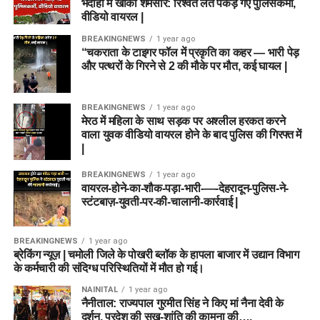
भदोही में खाकी शर्मसार: रिश्वत लेते पकड़े गए पुलिसकर्मी,
वीडियो वायरल |
BREAKINGNEWS
1 year ago
“चकराता के टाइगर फॉल में प्रकृति का कहर — भारी पेड़
और पत्थरों के गिरने से 2 की मौके पर मौत, कई घायल |
BREAKINGNEWS
1 year ago
मेरठ में महिला के साथ सड़क पर अश्लील हरकत करने
वाला युवक वीडियो वायरल होने के बाद पुलिस की गिरफ्त में
|
BREAKINGNEWS
1 year ago
वायरल-होने-का-शौक-पड़ा-भारी-—-देहरादून-पुलिस-ने-
स्टंटबाज़-युवती-पर-की-चालानी-कार्रवाई |
BREAKINGNEWS
1 year ago
ब्रेकिंग न्यूज़ | चमोली जिले के पोखरी ब्लॉक के हापला बाजार में उद्यान विभाग
के कर्मचारी की संदिग्ध परिस्थितियों में मौत हो गई।
NAINITAL
1 year ago
नैनीताल: राज्यपाल गुरमीत सिंह ने किए मां नैना देवी के
दर्शन, प्रदेश की सुख-शांति की कामना की….