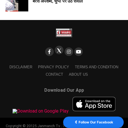
बरसे अपशब्द, चुप्पी पर उठे सवाल
DISCLAIMER
PRIVACY POLICY
TERMS AND CONDITION
CONTACT
ABOUT US
Download Our App
Follow Our Facebook
Copyright © 20125 Janmanch Tv . Theme by SSDIGIMARK. powered by