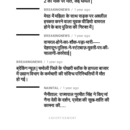
2 की मौके पर मौत, कई घायल |
BREAKINGNEWS
1 year ago
मेरठ में महिला के साथ सड़क पर अश्लील
हरकत करने वाला युवक वीडियो वायरल
होने के बाद पुलिस की गिरफ्त में |
BREAKINGNEWS
1 year ago
वायरल-होने-का-शौक-पड़ा-भारी-—-
देहरादून-पुलिस-ने-स्टंटबाज़-युवती-पर-की-
चालानी-कार्रवाई |
BREAKINGNEWS
1 year ago
ब्रेकिंग न्यूज़ | चमोली जिले के पोखरी ब्लॉक के हापला बाजार
में उद्यान विभाग के कर्मचारी की संदिग्ध परिस्थितियों में मौत
हो गई।
NAINITAL
1 year ago
नैनीताल: राज्यपाल गुरमीत सिंह ने किए मां
नैना देवी के दर्शन, प्रदेश की सुख-शांति की
कामना की….
ADVERTISEMENT