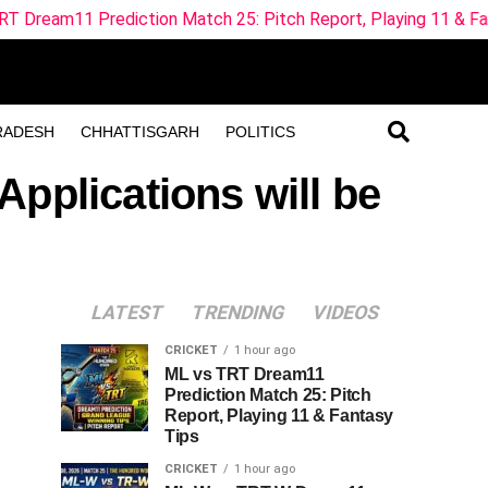
ediction Match 25: Pitch Report, Playing 11 & Fantasy Tips
RADESH
CHHATTISGARH
POLITICS
pplications will be
LATEST
TRENDING
VIDEOS
CRICKET
1 hour ago
ML vs TRT Dream11
Prediction Match 25: Pitch
Report, Playing 11 & Fantasy
Tips
CRICKET
1 hour ago