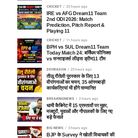
CRICKET
23 hours ago
IRE vs AFG Dream11 Team
2nd ODI 2026: Match
Prediction, Pitch Report &
Playing 11
CRICKET
11 hours ago
BPH vs SUL Dream11 Team
Today Match 24: बर्मिंघम फीनिक्स
vs सनराइजर्स लीड्स ड्रीम11 टीम
DEHRADUN
23 hours ago
तीलू रौतेली पुरस्कार के लिए 13
वीरांगनाओं का चयन, 35 आंगनबाड़ी
कार्यकत्रियां भी होंगे सम्मानित
BREAKINGNEWS
2 hours ago
धामी कैबिनेट में 15 प्रस्तावों पर मुहर,
मजदूरों, युवाओं और गौपालकों के लिए गए
बड़े फैसले
BIG NEWS
3 hours ago
BJP के Survey ने खोली विधायकों की