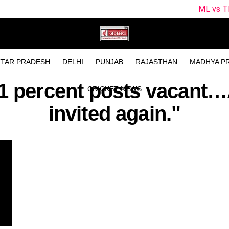
ML vs TRT Dream11 Pr
TAR PRADESH
DELHI
PUNJAB
RAJASTHAN
MADHYA P
81 percent posts vacant…A
CRICKET NEWS
invited again."