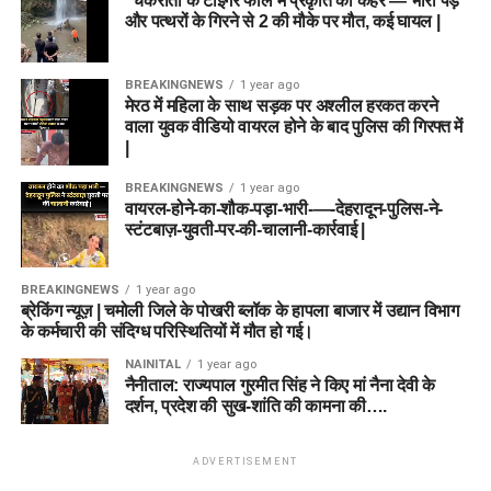
“चकराता के टाइगर फॉल में प्रकृति का कहर — भारी पेड़
और पत्थरों के गिरने से 2 की मौके पर मौत, कई घायल |
BREAKINGNEWS
1 year ago
मेरठ में महिला के साथ सड़क पर अश्लील हरकत करने
वाला युवक वीडियो वायरल होने के बाद पुलिस की गिरफ्त में
|
BREAKINGNEWS
1 year ago
वायरल-होने-का-शौक-पड़ा-भारी-—-देहरादून-पुलिस-ने-
स्टंटबाज़-युवती-पर-की-चालानी-कार्रवाई |
BREAKINGNEWS
1 year ago
ब्रेकिंग न्यूज़ | चमोली जिले के पोखरी ब्लॉक के हापला बाजार में उद्यान विभाग
के कर्मचारी की संदिग्ध परिस्थितियों में मौत हो गई।
NAINITAL
1 year ago
नैनीताल: राज्यपाल गुरमीत सिंह ने किए मां नैना देवी के
दर्शन, प्रदेश की सुख-शांति की कामना की….
ADVERTISEMENT