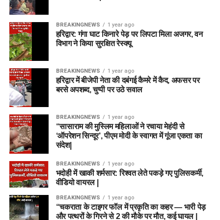
BREAKINGNEWS
1 year ago
हरिद्वार: गंगा घाट किनारे पेड़ पर लिपटा मिला अजगर, वन
विभाग ने किया सुरक्षित रेस्क्यू
BREAKINGNEWS
1 year ago
हरिद्वार में बीजेपी नेता की दबंगई कैमरे में कैद, अफसर पर
बरसे अपशब्द, चुप्पी पर उठे सवाल
BREAKINGNEWS
1 year ago
“सासाराम की मुस्लिम महिलाओं ने रचाया मेहंदी से
‘ऑपरेशन सिन्दूर’, पीएम मोदी के स्वागत में गूंजा एकता का
संदेश|
BREAKINGNEWS
1 year ago
भदोही में खाकी शर्मसार: रिश्वत लेते पकड़े गए पुलिसकर्मी,
वीडियो वायरल |
BREAKINGNEWS
1 year ago
“चकराता के टाइगर फॉल में प्रकृति का कहर — भारी पेड़
और पत्थरों के गिरने से 2 की मौके पर मौत, कई घायल |