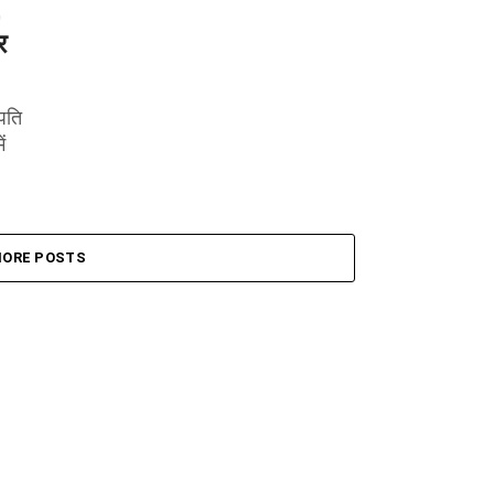
,
र
पति
ं
ORE POSTS