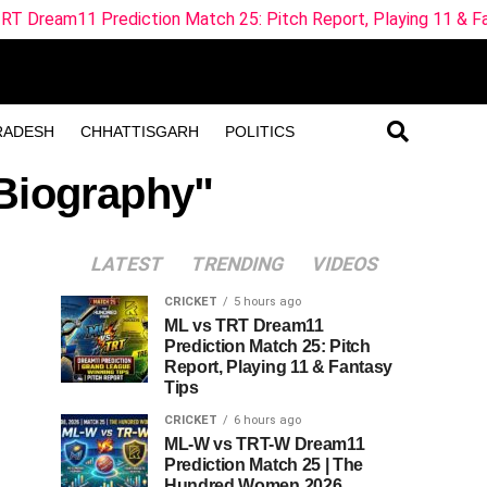
rediction Match 25: Pitch Report, Playing 11 & Fantasy Tips
RADESH
CHHATTISGARH
POLITICS
 Biography"
LATEST
TRENDING
VIDEOS
CRICKET
5 hours ago
ML vs TRT Dream11
Prediction Match 25: Pitch
Report, Playing 11 & Fantasy
Tips
CRICKET
6 hours ago
ML-W vs TRT-W Dream11
Prediction Match 25 | The
Hundred Women 2026