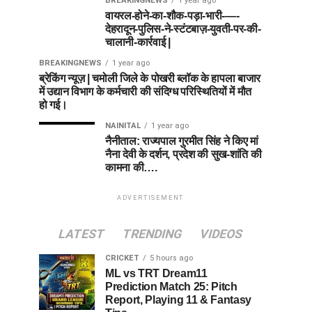
BREAKINGNEWS
1 year ago
वायरल-होने-का-शौक-पड़ा-भारी-—-
देहरादून-पुलिस-ने-स्टंटबाज़-युवती-पर-की-
चालानी-कार्रवाई |
BREAKINGNEWS
1 year ago
ब्रेकिंग न्यूज़ | चमोली जिले के पोखरी ब्लॉक के हापला बाजार
में उद्यान विभाग के कर्मचारी की संदिग्ध परिस्थितियों में मौत
हो गई।
NAINITAL
1 year ago
नैनीताल: राज्यपाल गुरमीत सिंह ने किए मां
नैना देवी के दर्शन, प्रदेश की सुख-शांति की
कामना की….
ADVERTISEMENT
LATEST
TRENDING
VIDEOS
CRICKET
5 hours ago
ML vs TRT Dream11
Prediction Match 25: Pitch
Report, Playing 11 & Fantasy