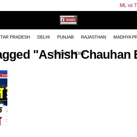
ML vs TRT Dream11 P
TAR PRADESH
DELHI
PUNJAB
RAJASTHAN
MADHYA P
tagged "Ashish Chauhan
CRICKET NEWS