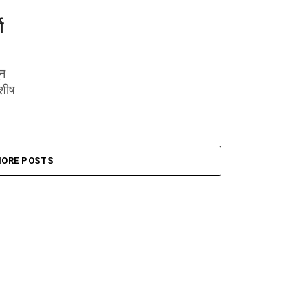
ण
ून
शीष
ORE POSTS