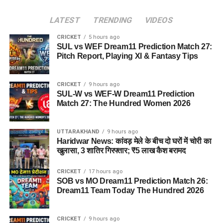
LATEST
TRENDING
VIDEOS
CRICKET
5 hours ago
SUL vs WEF Dream11 Prediction Match 27:
Pitch Report, Playing XI & Fantasy Tips
CRICKET
9 hours ago
SUL-W vs WEF-W Dream11 Prediction
Match 27: The Hundred Women 2026
UTTARAKHAND
9 hours ago
Haridwar News: कांवड़ मेले के बीच दो घरों में चोरी का
खुलासा, 3 शातिर गिरफ्तार; ₹5 लाख कैश बरामद
CRICKET
17 hours ago
SOB vs MO Dream11 Prediction Match 26:
Dream11 Team Today The Hundred 2026
CRICKET
9 hours ago