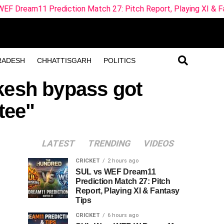
Prediction Match 27: Pitch Report, Playing XI & Fantasy Tips
RADESH
CHHATTISGARH
POLITICS
kesh bypass got
tee"
LATEST
TRENDING
VIDEOS
CRICKET
2 hours ago
SUL vs WEF Dream11
Prediction Match 27: Pitch
Report, Playing XI & Fantasy
Tips
CRICKET
6 hours ago