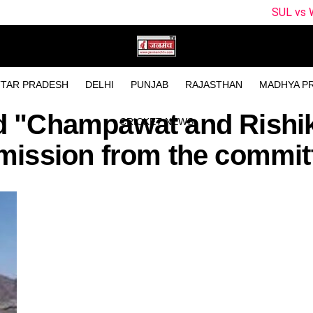
SUL vs WEF Dream11 
TAR PRADESH
DELHI
PUNJAB
RAJASTHAN
MADHYA P
ed "Champawat and Rishi
CRICKET NEWS
mission from the commit