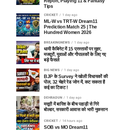
Report, Playing 11 & Fantasy
Tips
CRICKET
1 day ago
ML-W vs TRT-W Dream11
Prediction Match 25 | The
Hundred Women 2026
BREAKINGNEWS
1 day ago
धामी कैबिनेट में 15 प्रस्तावों पर मुहर,
मजदूरों, युवाओं और गौपालकों के लिए गए
बड़े फैसले
BIG NEWS
1 day ago
BJP के Survey ने खोली विधायकों की
पोल, 32 चेहरे रेड जोन में, कट सकता है
कई का टिकट !
DEHRADUN
1 day ago
मसूरी में बारिश के बीच पहाड़ी से गिरे
बोल्डर, सरकारी आवास को भारी नुकसान
CRICKET
14 hours ago
SOB vs MO Dream11