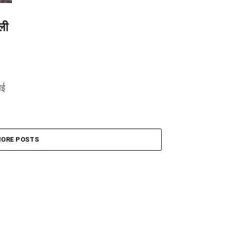
ली
ाई
ORE POSTS