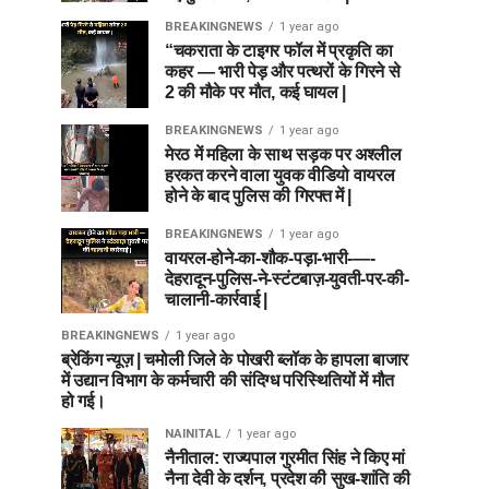
BREAKINGNEWS
1 year ago
“चकराता के टाइगर फॉल में प्रकृति का
कहर — भारी पेड़ और पत्थरों के गिरने से
2 की मौके पर मौत, कई घायल |
BREAKINGNEWS
1 year ago
मेरठ में महिला के साथ सड़क पर अश्लील
हरकत करने वाला युवक वीडियो वायरल
होने के बाद पुलिस की गिरफ्त में |
BREAKINGNEWS
1 year ago
वायरल-होने-का-शौक-पड़ा-भारी-—-
देहरादून-पुलिस-ने-स्टंटबाज़-युवती-पर-की-
चालानी-कार्रवाई |
BREAKINGNEWS
1 year ago
ब्रेकिंग न्यूज़ | चमोली जिले के पोखरी ब्लॉक के हापला बाजार
में उद्यान विभाग के कर्मचारी की संदिग्ध परिस्थितियों में मौत
हो गई।
NAINITAL
1 year ago
नैनीताल: राज्यपाल गुरमीत सिंह ने किए मां
नैना देवी के दर्शन, प्रदेश की सुख-शांति की