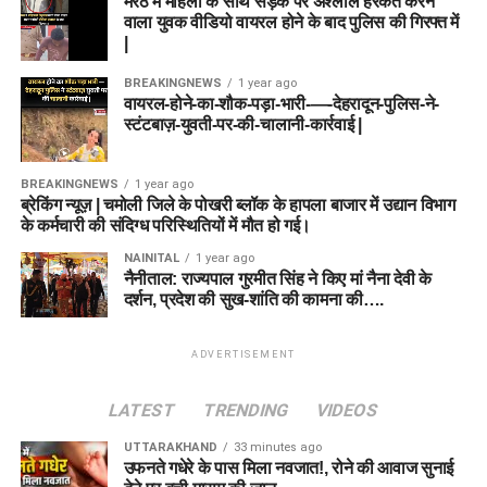
मेरठ में महिला के साथ सड़क पर अश्लील हरकत करने
वाला युवक वीडियो वायरल होने के बाद पुलिस की गिरफ्त में
|
BREAKINGNEWS
1 year ago
वायरल-होने-का-शौक-पड़ा-भारी-—-देहरादून-पुलिस-ने-
स्टंटबाज़-युवती-पर-की-चालानी-कार्रवाई |
BREAKINGNEWS
1 year ago
ब्रेकिंग न्यूज़ | चमोली जिले के पोखरी ब्लॉक के हापला बाजार में उद्यान विभाग
के कर्मचारी की संदिग्ध परिस्थितियों में मौत हो गई।
NAINITAL
1 year ago
नैनीताल: राज्यपाल गुरमीत सिंह ने किए मां नैना देवी के
दर्शन, प्रदेश की सुख-शांति की कामना की….
ADVERTISEMENT
LATEST
TRENDING
VIDEOS
UTTARAKHAND
33 minutes ago
उफनते गधेरे के पास मिला नवजात!, रोने की आवाज सुनाई