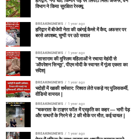
हरिद्वार: गंगा घाट किनारे पेड़ पर लिपटा मिला अजगर, वन
विभाग ने किया सुरक्षित रेस्क्यू
BREAKINGNEWS
1 year ago
हरिद्वार में बीजेपी नेता की दबंगई कैमरे में कैद, अफसर पर
बरसे अपशब्द, चुप्पी पर उठे सवाल
BREAKINGNEWS
1 year ago
“सासाराम की मुस्लिम महिलाओं ने रचाया मेहंदी से
‘ऑपरेशन सिन्दूर’, पीएम मोदी के स्वागत में गूंजा एकता का
संदेश|
BREAKINGNEWS
1 year ago
भदोही में खाकी शर्मसार: रिश्वत लेते पकड़े गए पुलिसकर्मी,
वीडियो वायरल |
BREAKINGNEWS
1 year ago
“चकराता के टाइगर फॉल में प्रकृति का कहर — भारी पेड़
और पत्थरों के गिरने से 2 की मौके पर मौत, कई घायल |
BREAKINGNEWS
1 year ago