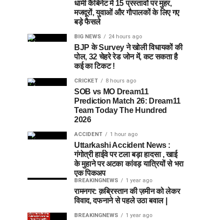
धामी कैबिनेट में 15 प्रस्तावों पर मुहर,
मजदूरों, युवाओं और गौपालकों के लिए गए
बड़े फैसले
BIG NEWS
24 hours ago
BJP के Survey ने खोली विधायकों की
पोल, 32 चेहरे रेड जोन में, कट सकता है
कई का टिकट !
CRICKET
8 hours ago
SOB vs MO Dream11
Prediction Match 26: Dream11
Team Today The Hundred
2026
ACCIDENT
1 hour ago
Uttarkashi Accident News :
गंगोत्री हाईवे पर टला बड़ा हादसा , खाई
के मुहाने पर अटका कांवड़ यात्रियों से भरा
एक पिकअप
BREAKINGNEWS
1 year ago
रामनगर: क़ब्रिस्तान की ज़मीन को लेकर
विवाद, दफनाने से पहले उठा बवाल |
BREAKINGNEWS
1 year ago