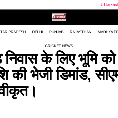
Uttarkashi Accident News : गंगोत
TAR PRADESH
DELHI
PUNJAB
RAJASTHAN
MADHYA P
CRICKET NEWS
ंड निवास के लिए भूमि को
ाशि की भेजी डिमांड, सीए
्वीकृत।