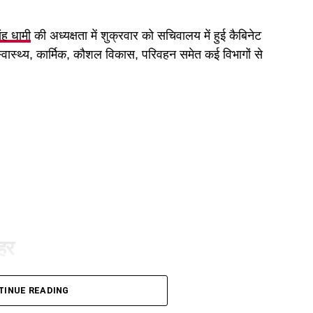
िंह धामी
की अध्यक्षता में शुक्रवार को सचिवालय में हुई कैबिनेट
 स्वास्थ्य, कार्मिक, कौशल विकास, परिवहन समेत कई विभागों से
ुहर
ी है। कैबिनेट ने गोपालन योजना में सामान्य वर्ग को भी शामिल
TINUE READING
गी और वे गाय या भैंस खरीद सकेंगे।