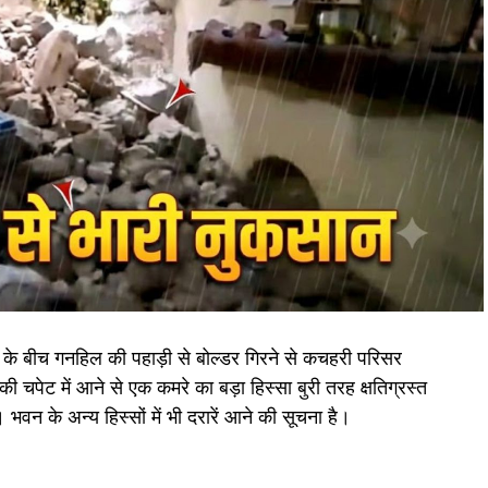
हेक्टेयर जमीन देने का फैसला।
ों के सृजन को मंजूरी।
।
 सदस्य बन सकेगा।
ए यूपी से समझौता होगा।
 में संशोधन
के बीच गनहिल की पहाड़ी से बोल्डर गिरने से कचहरी परिसर
के त्वरित समाधान पर जोर।
 चपेट में आने से एक कमरे का बड़ा हिस्सा बुरी तरह क्षतिग्रस्त
 प्रावधान।
भवन के अन्य हिस्सों में भी दरारें आने की सूचना है।
ेलर पद के लिए 100 अंकों की परीक्षा होगी।
जुड़ी उच्चाधिकार प्राप्त समिति में संशोधन किया जा सकेगा।