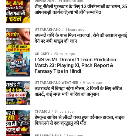
DEHRADUN
34 minutes ago
तीलू रौतेली पुरस्कार के लिए 13 वीरांगनाओं का चयन, 35
आंगनबाड़ी कार्यकत्रियां भी होंगे सम्मानित
UTTARAKHAND
3 hours ago
उफनते गधेरे के पास मिला नवजात!, रोने की आवाज सुनाई
देने पर बची मासूम की जान
CRICKET
23 hours ago
LNS vs ML Dream11 Team Prediction
Match 23: Playing XI, Pitch Report &
Fantasy Tips in Hindi
UTTARAKHAND WEATHER
9 hours ago
उत्तराखंड में बिगड़ा रहेगा मौसम, 3 जिलों के लिए ऑरेंज
अलर्ट, कई जगह भारी बारिश का अनुमान
CHAMOLI
8 hours ago
हेमकुंड साहिब से लौटते वक्त हुआ दर्दनाक हादसा, बाइक
फिसलने से एक श्रद्धालु की मौत
BREAKINGNEWS
1 year ago