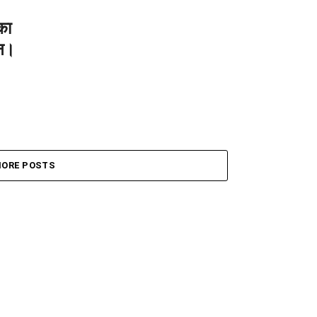
का
ान।
ORE POSTS