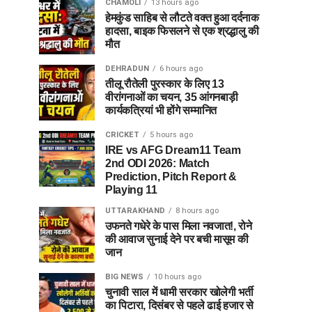
CHAMOLI
13 hours ago
हेमकुंड साहिब से लौटते वक्त हुआ दर्दनाक
हादसा, बाइक फिसलने से एक श्रद्धालु की
मौत
DEHRADUN
6 hours ago
तीलू रौतेली पुरस्कार के लिए 13
वीरांगनाओं का चयन, 35 आंगनबाड़ी
कार्यकत्रियां भी होंगे सम्मानित
CRICKET
5 hours ago
IRE vs AFG Dream11 Team
2nd ODI 2026: Match
Prediction, Pitch Report &
Playing 11
UTTARAKHAND
8 hours ago
उफनते गधेरे के पास मिला नवजात!, रोने
की आवाज सुनाई देने पर बची मासूम की
जान
BIG NEWS
10 hours ago
चुनावी साल में धामी सरकार खोलेगी भर्ती
का पिटारा, दिसंबर से पहले ढाई हजार से