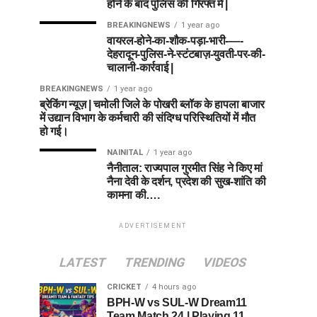
होने के बाद पुलिस की गिरफ्त में |
BREAKINGNEWS
1 year ago
वायरल-होने-का-शौक-पड़ा-भारी-—-
देहरादून-पुलिस-ने-स्टंटबाज़-युवती-पर-की-
चालानी-कार्रवाई |
BREAKINGNEWS
1 year ago
ब्रेकिंग न्यूज़ | चमोली जिले के पोखरी ब्लॉक के हापला बाजार
में उद्यान विभाग के कर्मचारी की संदिग्ध परिस्थितियों में मौत
हो गई।
NAINITAL
1 year ago
नैनीताल: राज्यपाल गुरमीत सिंह ने किए मां
नैना देवी के दर्शन, प्रदेश की सुख-शांति की
कामना की….
ADVERTISEMENT
LATEST
TRENDING
VIDEOS
CRICKET
4 hours ago
BPH-W vs SUL-W Dream11
Team Match 24 | Playing 11,