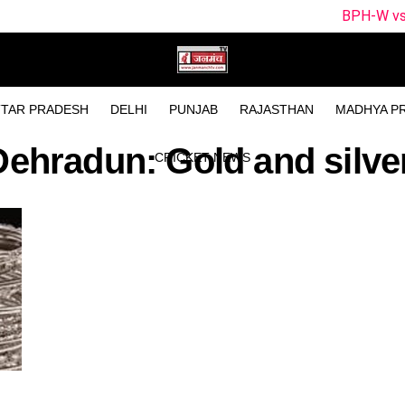
BPH-W vs SUL-W Dream1
TAR PRADESH
DELHI
PUNJAB
RAJASTHAN
MADHYA P
Dehradun: Gold and silve
CRICKET NEWS