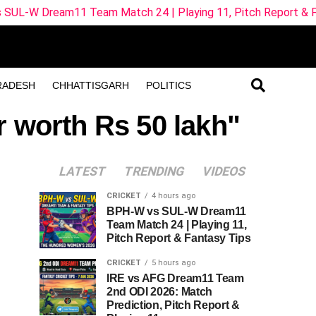
1 Team Match 24 | Playing 11, Pitch Report & Fantasy Tips
RADESH
CHHATTISGARH
POLITICS
r worth Rs 50 lakh"
LATEST
TRENDING
VIDEOS
CRICKET
4 hours ago
BPH-W vs SUL-W Dream11
Team Match 24 | Playing 11,
Pitch Report & Fantasy Tips
CRICKET
5 hours ago
IRE vs AFG Dream11 Team
2nd ODI 2026: Match
Prediction, Pitch Report &