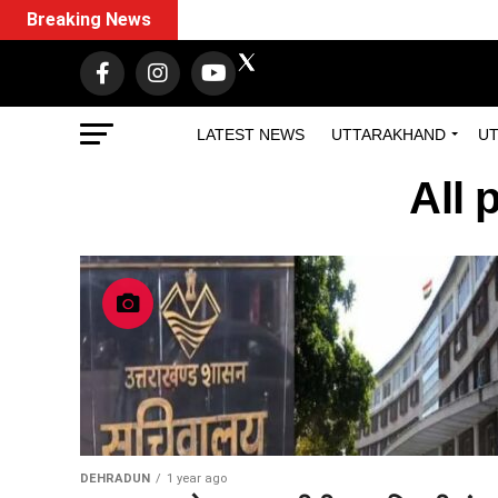
Breaking News
LATEST NEWS
UTTARAKHAND
UT
All 
DEHRADUN
1 year ago