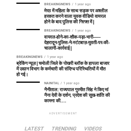
BREAKINGNEWS
1 year ago
मेरठ में महिला के साथ सड़क पर अश्लील
हरकत करने वाला युवक वीडियो वायरल
होने के बाद पुलिस की गिरफ्त में |
BREAKINGNEWS
1 year ago
वायरल-होने-का-शौक-पड़ा-भारी-—-
देहरादून-पुलिस-ने-स्टंटबाज़-युवती-पर-की-
चालानी-कार्रवाई |
BREAKINGNEWS
1 year ago
ब्रेकिंग न्यूज़ | चमोली जिले के पोखरी ब्लॉक के हापला बाजार
में उद्यान विभाग के कर्मचारी की संदिग्ध परिस्थितियों में मौत
हो गई।
NAINITAL
1 year ago
नैनीताल: राज्यपाल गुरमीत सिंह ने किए मां
नैना देवी के दर्शन, प्रदेश की सुख-शांति की
कामना की….
ADVERTISEMENT
LATEST
TRENDING
VIDEOS