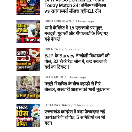
Today Match 24: बर्मिंघम फीनिक्स
vs सनराइजर्स लीड्स ड्रीम11 टीम
BREAKINGNEWS
4 hours ago
धामी कैबिनेट में 15 प्रस्तावों पर मुहर,
मजदूरों, युवाओं और गौपालकों के लिए गए
बड़े फैसले
BIG NEWS
5 hours ago
BJP के Survey ने खोली विधायकों की
पोल, 32 चेहरे रेड जोन में, कट सकता है
कई का टिकट !
DEHRADUN
6 hours ago
मसूरी में बारिश के बीच पहाड़ी से गिरे
बोल्डर, सरकारी आवास को भारी नुकसान
UTTARAKHAND
9 hours ago
उत्तराखंड कांग्रेस में बड़ा फेरबदल! नई
कार्यकारिणी घोषित, 5 समितियों का भी
गठन