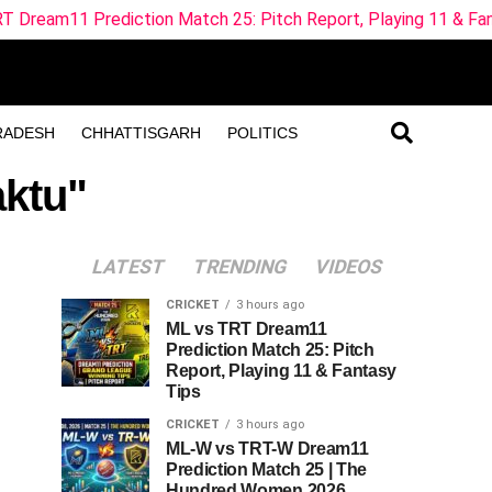
diction Match 25: Pitch Report, Playing 11 & Fantasy Tips
RADESH
CHHATTISGARH
POLITICS
aktu"
LATEST
TRENDING
VIDEOS
CRICKET
3 hours ago
ML vs TRT Dream11
Prediction Match 25: Pitch
Report, Playing 11 & Fantasy
Tips
CRICKET
3 hours ago
ML-W vs TRT-W Dream11
Prediction Match 25 | The
Hundred Women 2026