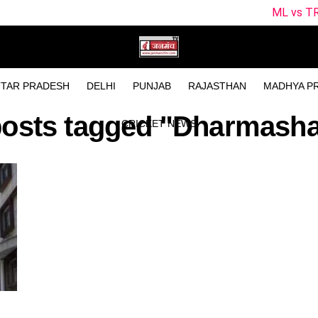
ML vs TRT Dream11 Pre
TAR PRADESH
DELHI
PUNJAB
RAJASTHAN
MADHYA P
posts tagged "Dharmash
CRICKET NEWS