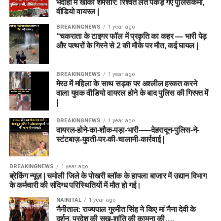
भदोही में खाकी शर्मसार: रिश्वत लेते पकड़े गए पुलिसकर्मी,
वीडियो वायरल |
BREAKINGNEWS
1 year ago
“चकराता के टाइगर फॉल में प्रकृति का कहर — भारी पेड़
और पत्थरों के गिरने से 2 की मौके पर मौत, कई घायल |
BREAKINGNEWS
1 year ago
मेरठ में महिला के साथ सड़क पर अश्लील हरकत करने
वाला युवक वीडियो वायरल होने के बाद पुलिस की गिरफ्त में
|
BREAKINGNEWS
1 year ago
वायरल-होने-का-शौक-पड़ा-भारी-—-देहरादून-पुलिस-ने-
स्टंटबाज़-युवती-पर-की-चालानी-कार्रवाई |
BREAKINGNEWS
1 year ago
ब्रेकिंग न्यूज़ | चमोली जिले के पोखरी ब्लॉक के हापला बाजार में उद्यान विभाग
के कर्मचारी की संदिग्ध परिस्थितियों में मौत हो गई।
NAINITAL
1 year ago
नैनीताल: राज्यपाल गुरमीत सिंह ने किए मां नैना देवी के
दर्शन, प्रदेश की सुख-शांति की कामना की….