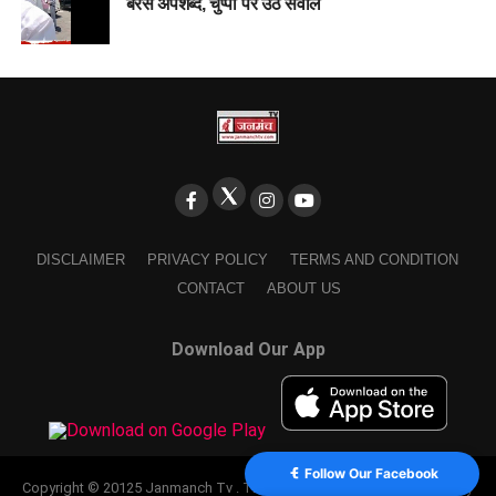
बरसे अपशब्द, चुप्पी पर उठे सवाल
DISCLAIMER
PRIVACY POLICY
TERMS AND CONDITION
CONTACT
ABOUT US
Download Our App
Follow Our Facebook
Copyright © 20125 Janmanch Tv . Theme by SSDIGIMARK. powered by