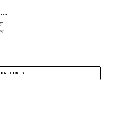
…..
ुल
रब
ORE POSTS