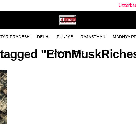
Uttarkashi Accident New
TAR PRADESH
DELHI
PUNJAB
RAJASTHAN
MADHYA P
s tagged "ElonMuskRiche
CRICKET NEWS