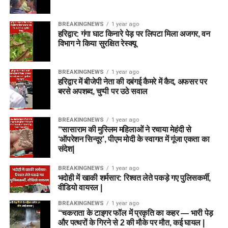
BREAKINGNEWS
1 year ago
हरिद्वार: गंगा घाट किनारे पेड़ पर लिपटा मिला अजगर, वन
विभाग ने किया सुरक्षित रेस्क्यू
BREAKINGNEWS
1 year ago
हरिद्वार में बीजेपी नेता की दबंगई कैमरे में कैद, अफसर पर
बरसे अपशब्द, चुप्पी पर उठे सवाल
BREAKINGNEWS
1 year ago
“सासाराम की मुस्लिम महिलाओं ने रचाया मेहंदी से
‘ऑपरेशन सिन्दूर’, पीएम मोदी के स्वागत में गूंजा एकता का
संदेश|
BREAKINGNEWS
1 year ago
भदोही में खाकी शर्मसार: रिश्वत लेते पकड़े गए पुलिसकर्मी,
वीडियो वायरल |
BREAKINGNEWS
1 year ago
“चकराता के टाइगर फॉल में प्रकृति का कहर — भारी पेड़
और पत्थरों के गिरने से 2 की मौके पर मौत, कई घायल |