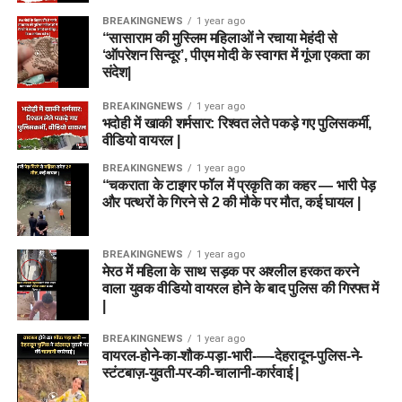
BREAKINGNEWS
1 year ago
“सासाराम की मुस्लिम महिलाओं ने रचाया मेहंदी से
‘ऑपरेशन सिन्दूर’, पीएम मोदी के स्वागत में गूंजा एकता का
संदेश|
BREAKINGNEWS
1 year ago
भदोही में खाकी शर्मसार: रिश्वत लेते पकड़े गए पुलिसकर्मी,
वीडियो वायरल |
BREAKINGNEWS
1 year ago
“चकराता के टाइगर फॉल में प्रकृति का कहर — भारी पेड़
और पत्थरों के गिरने से 2 की मौके पर मौत, कई घायल |
BREAKINGNEWS
1 year ago
मेरठ में महिला के साथ सड़क पर अश्लील हरकत करने
वाला युवक वीडियो वायरल होने के बाद पुलिस की गिरफ्त में
|
BREAKINGNEWS
1 year ago
वायरल-होने-का-शौक-पड़ा-भारी-—-देहरादून-पुलिस-ने-
स्टंटबाज़-युवती-पर-की-चालानी-कार्रवाई |