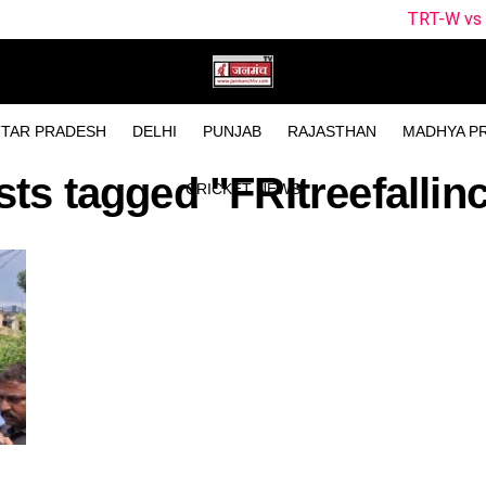
TRT-W vs SOB-W Dream11
TAR PRADESH
DELHI
PUNJAB
RAJASTHAN
MADHYA P
sts tagged "FRItreefallin
CRICKET NEWS