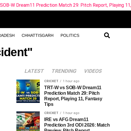
 Prediction Match 29: Pitch Report, Playing 11, Fantasy Tip
RADESH
CHHATTISGARH
POLITICS
cident"
LATEST
TRENDING
VIDEOS
CRICKET
1 hour ago
TRT-W vs SOB-W Dream11
Prediction Match 29: Pitch
Report, Playing 11, Fantasy
Tips
CRICKET
1 hour ago
IRE vs AFG Dream11
Prediction 3rd ODI 2026: Match
Preview, Pitch Report,