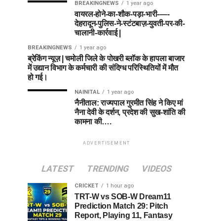
BREAKINGNEWS
1 year ago
वायरल-होने-का-शौक-पड़ा-भारी-—-
देहरादून-पुलिस-ने-स्टंटबाज़-युवती-पर-की-
चालानी-कार्रवाई |
BREAKINGNEWS
1 year ago
ब्रेकिंग न्यूज़ | चमोली जिले के पोखरी ब्लॉक के हापला बाजार
में उद्यान विभाग के कर्मचारी की संदिग्ध परिस्थितियों में मौत
हो गई।
NAINITAL
1 year ago
नैनीताल: राज्यपाल गुरमीत सिंह ने किए मां
नैना देवी के दर्शन, प्रदेश की सुख-शांति की
कामना की….
ADVERTISEMENT
LATEST
TRENDING
VIDEOS
CRICKET
1 hour ago
TRT-W vs SOB-W Dream11
Prediction Match 29: Pitch
Report, Playing 11, Fantasy