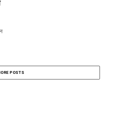
ा
वन
ORE POSTS