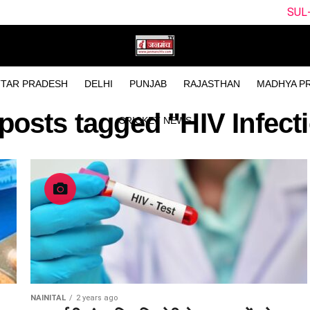
SUL-W vs WEF-W
TAR PRADESH
DELHI
PUNJAB
RAJASTHAN
MADHYA P
 posts tagged "HIV Infect
CRICKET NEWS
NAINITAL
2 years ago