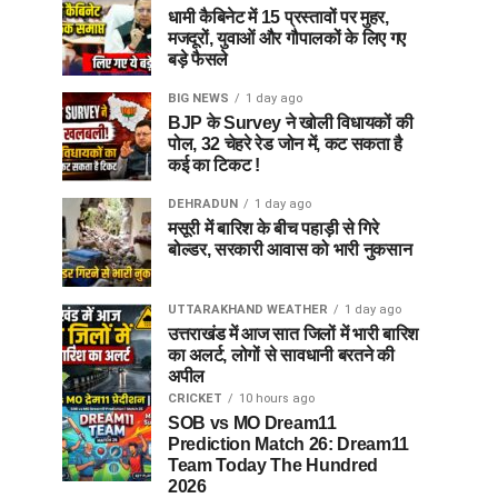
धामी कैबिनेट में 15 प्रस्तावों पर मुहर,
मजदूरों, युवाओं और गौपालकों के लिए गए
बड़े फैसले
BIG NEWS
1 day ago
BJP के Survey ने खोली विधायकों की
पोल, 32 चेहरे रेड जोन में, कट सकता है
कई का टिकट !
DEHRADUN
1 day ago
मसूरी में बारिश के बीच पहाड़ी से गिरे
बोल्डर, सरकारी आवास को भारी नुकसान
UTTARAKHAND WEATHER
1 day ago
उत्तराखंड में आज सात जिलों में भारी बारिश
का अलर्ट, लोगों से सावधानी बरतने की
अपील
CRICKET
10 hours ago
SOB vs MO Dream11
Prediction Match 26: Dream11
Team Today The Hundred
2026