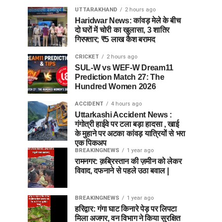
UTTARAKHAND
2 hours ago
Haridwar News: कांवड़ मेले के बीच
दो घरों में चोरी का खुलासा, 3 शातिर
गिरफ्तार; ₹5 लाख कैश बरामद
CRICKET
2 hours ago
SUL-W vs WEF-W Dream11
Prediction Match 27: The
Hundred Women 2026
ACCIDENT
4 hours ago
Uttarkashi Accident News :
गंगोत्री हाईवे पर टला बड़ा हादसा , खाई
के मुहाने पर अटका कांवड़ यात्रियों से भरा
एक पिकअप
BREAKINGNEWS
1 year ago
रामनगर: क़ब्रिस्तान की ज़मीन को लेकर
विवाद, दफनाने से पहले उठा बवाल |
BREAKINGNEWS
1 year ago
हरिद्वार: गंगा घाट किनारे पेड़ पर लिपटा
मिला अजगर, वन विभाग ने किया सुरक्षित