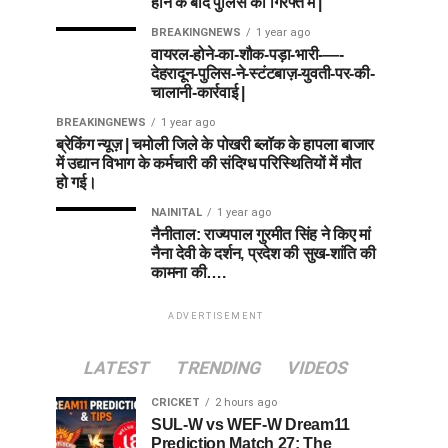
होने के बाद पुलिस की गिरफ्त में |
BREAKINGNEWS
1 year ago
वायरल-होने-का-शौक-पड़ा-भारी-—-
देहरादून-पुलिस-ने-स्टंटबाज़-युवती-पर-की-
चालानी-कार्रवाई |
BREAKINGNEWS
1 year ago
ब्रेकिंग न्यूज़ | चमोली जिले के पोखरी ब्लॉक के हापला बाजार
में उद्यान विभाग के कर्मचारी की संदिग्ध परिस्थितियों में मौत
हो गई।
NAINITAL
1 year ago
नैनीताल: राज्यपाल गुरमीत सिंह ने किए मां
नैना देवी के दर्शन, प्रदेश की सुख-शांति की
कामना की….
ADVERTISEMENT
LATEST
TRENDING
VIDEOS
CRICKET
2 hours ago
SUL-W vs WEF-W Dream11
Prediction Match 27: The