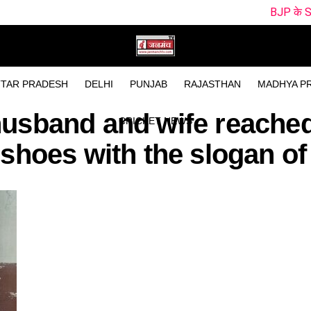
BJP के Survey ने खोली वि
TAR PRADESH
DELHI
PUNJAB
RAJASTHAN
MADHYA P
husband and wife reache
CRICKET NEWS
 shoes with the slogan of 