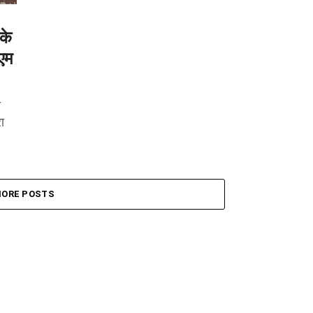
 के
एम
ा
ा
ORE POSTS