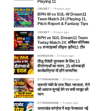
Playing 11
CRICKET
19 hours ago
BPH-W vs SUL-W Dream11
Team Match 24 | Playing 11,
Pitch Report & Fantasy Tips
CRICKET
8 hours ago
BPH vs SUL Dream11 Team
Today Match 24: बर्मिंघम फीनिक्स
vs सनराइजर्स लीड्स ड्रीम11 टीम
DEHRADUN
21 hours ago
तीलू रौतेली पुरस्कार के लिए 13
वीरांगनाओं का चयन, 35 आंगनबाड़ी
कार्यकत्रियां भी होंगे सम्मानित
UTTARAKHAND
23 hours ago
उफनते गधेरे के पास मिला नवजात!, रोने
की आवाज सुनाई देने पर बची मासूम की
जान
UTTARAKHAND
5 hours ago
उत्तराखंड कांग्रेस में बड़ा फेरबदल! नई