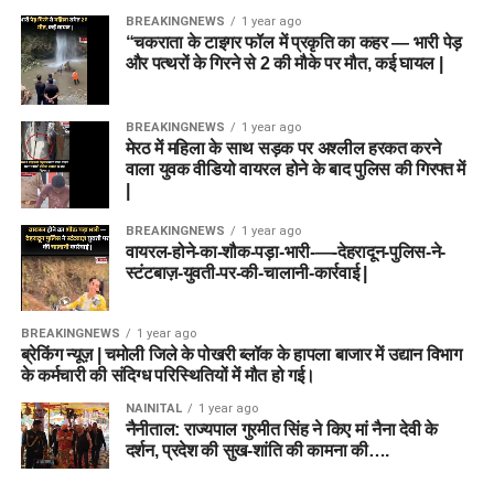
BREAKINGNEWS
1 year ago
“चकराता के टाइगर फॉल में प्रकृति का कहर — भारी पेड़
और पत्थरों के गिरने से 2 की मौके पर मौत, कई घायल |
BREAKINGNEWS
1 year ago
मेरठ में महिला के साथ सड़क पर अश्लील हरकत करने
वाला युवक वीडियो वायरल होने के बाद पुलिस की गिरफ्त में
|
BREAKINGNEWS
1 year ago
वायरल-होने-का-शौक-पड़ा-भारी-—-देहरादून-पुलिस-ने-
स्टंटबाज़-युवती-पर-की-चालानी-कार्रवाई |
BREAKINGNEWS
1 year ago
ब्रेकिंग न्यूज़ | चमोली जिले के पोखरी ब्लॉक के हापला बाजार में उद्यान विभाग
के कर्मचारी की संदिग्ध परिस्थितियों में मौत हो गई।
NAINITAL
1 year ago
नैनीताल: राज्यपाल गुरमीत सिंह ने किए मां नैना देवी के
दर्शन, प्रदेश की सुख-शांति की कामना की….