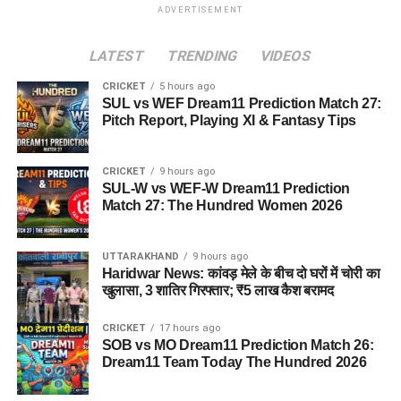
ADVERTISEMENT
LATEST
TRENDING
VIDEOS
CRICKET
5 hours ago
SUL vs WEF Dream11 Prediction Match 27:
Pitch Report, Playing XI & Fantasy Tips
CRICKET
9 hours ago
SUL-W vs WEF-W Dream11 Prediction
Match 27: The Hundred Women 2026
UTTARAKHAND
9 hours ago
Haridwar News: कांवड़ मेले के बीच दो घरों में चोरी का
खुलासा, 3 शातिर गिरफ्तार; ₹5 लाख कैश बरामद
CRICKET
17 hours ago
SOB vs MO Dream11 Prediction Match 26:
Dream11 Team Today The Hundred 2026