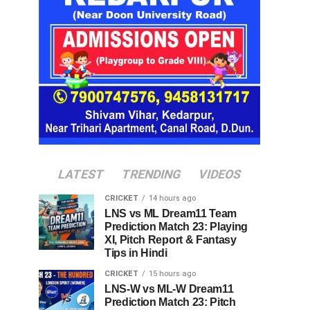
LATEST
TRENDING
VIDEOS
CRICKET
14 hours ago
LNS vs ML Dream11 Team
Prediction Match 23: Playing
XI, Pitch Report & Fantasy
Tips in Hindi
CRICKET
15 hours ago
LNS-W vs ML-W Dream11
Prediction Match 23: Pitch