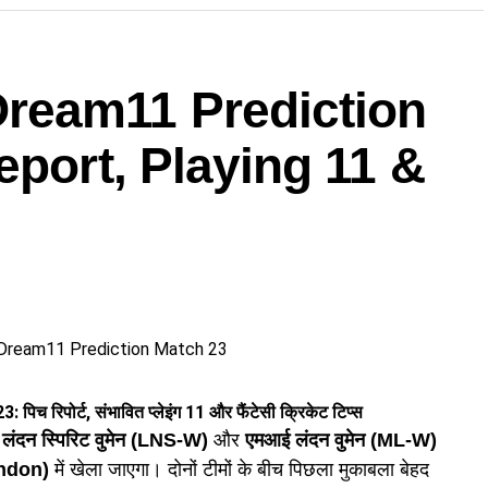
ream11 Prediction
इलेवन)
eport, Playing 11 &
)
 और ऑलराउंडर)
ी टीमें)
क्षित टीम)
की/हाई-रिवॉर्ड टीम)
पोर्ट, संभावित प्लेइंग 11 और फैंटेसी क्रिकेट टिप्स
ा
लंदन स्पिरिट वुमेन (LNS-W)
और
एमआई लंदन वुमेन (ML-W)
ondon)
में खेला जाएगा। दोनों टीमों के बीच पिछला मुकाबला बेहद