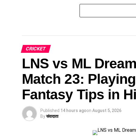
CRICKET
LNS vs ML Dream
Match 23: Playing
Fantasy Tips in H
Published
14 hours ago
on
August 5, 2026
By
संवादाता