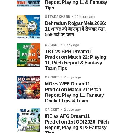
Report, Playing 11 & Fantasy
Tips
UTTARAKHAND
19 hours ago
Dehradun Rojgar Mela 2026:
11 अगस्त को देहरादून में रोजगार मेला,
559 पदों पर चयन
CRICKET
1 day ago
TRT vs BPH Dream11
Prediction Match 22: Playing
11, Pitch Report & Fantasy
Team Tips
CRICKET
2 days ago
MO vs WEF Dream11
Prediction Match 21: Pitch
Report, Playing 11, Fantasy
Cricket Tips & Team
CRICKET
2 days ago
IRE vs AFG Dream11
Prediction 1st ODI 2026: Pitch
Report, Playing XI & Fantasy