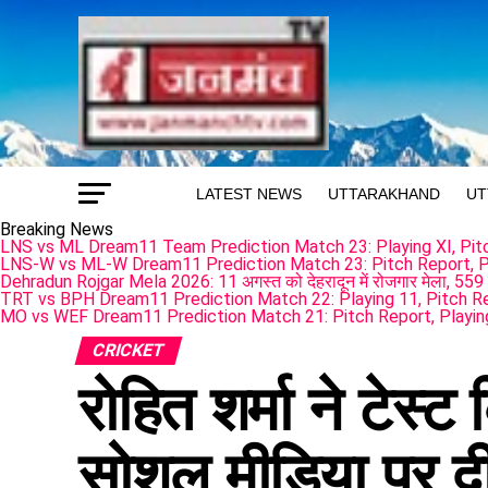
LATEST NEWS
UTTARAKHAND
UT
Breaking News
LNS vs ML Dream11 Team Prediction Match 23: Playing XI, Pitch
LNS-W vs ML-W Dream11 Prediction Match 23: Pitch Report, Pl
Dehradun Rojgar Mela 2026: 11 अगस्त को देहरादून में रोजगार मेला, 559 
TRT vs BPH Dream11 Prediction Match 22: Playing 11, Pitch R
MO vs WEF Dream11 Prediction Match 21: Pitch Report, Playin
CRICKET
रोहित शर्मा ने टेस्ट
सोशल मीडिया पर 