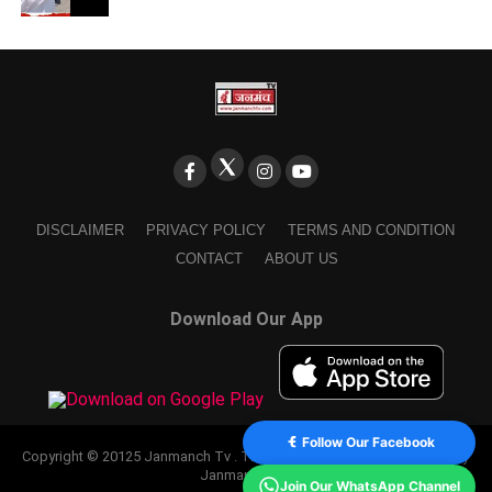
DISCLAIMER
PRIVACY POLICY
TERMS AND CONDITION
CONTACT
ABOUT US
Download Our App
Follow Our Facebook
Copyright © 20125 Janmanch Tv . Theme by SSDIGIMARK. powered by
Janmanch TV.
Join Our WhatsApp Channel