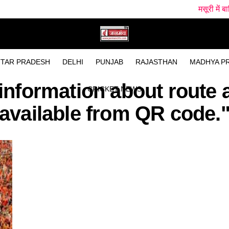
मसूरी में बारिश के बीच पह
TAR PRADESH
DELHI
PUNJAB
RAJASTHAN
MADHYA P
information about route 
CRICKET NEWS
available from QR code.