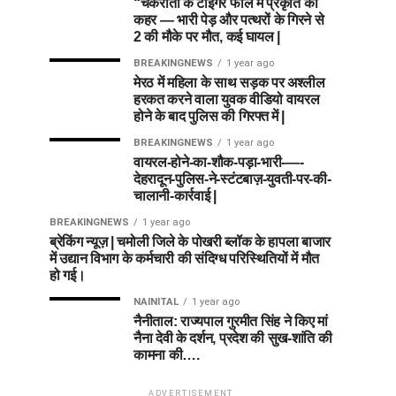
“चकराता के टाइगर फॉल में प्रकृति का
कहर — भारी पेड़ और पत्थरों के गिरने से
2 की मौके पर मौत, कई घायल |
BREAKINGNEWS
1 year ago
मेरठ में महिला के साथ सड़क पर अश्लील
हरकत करने वाला युवक वीडियो वायरल
होने के बाद पुलिस की गिरफ्त में |
BREAKINGNEWS
1 year ago
वायरल-होने-का-शौक-पड़ा-भारी-—-
देहरादून-पुलिस-ने-स्टंटबाज़-युवती-पर-की-
चालानी-कार्रवाई |
BREAKINGNEWS
1 year ago
ब्रेकिंग न्यूज़ | चमोली जिले के पोखरी ब्लॉक के हापला बाजार
में उद्यान विभाग के कर्मचारी की संदिग्ध परिस्थितियों में मौत
हो गई।
NAINITAL
1 year ago
नैनीताल: राज्यपाल गुरमीत सिंह ने किए मां
नैना देवी के दर्शन, प्रदेश की सुख-शांति की
कामना की….
ADVERTISEMENT