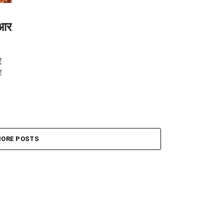
ूआर
ए
र
ORE POSTS