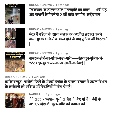
BREAKINGNEWS
1 year ago
“चकराता के टाइगर फॉल में प्रकृति का कहर — भारी पेड़
और पत्थरों के गिरने से 2 की मौके पर मौत, कई घायल |
BREAKINGNEWS
1 year ago
मेरठ में महिला के साथ सड़क पर अश्लील हरकत करने
वाला युवक वीडियो वायरल होने के बाद पुलिस की गिरफ्त में
|
BREAKINGNEWS
1 year ago
वायरल-होने-का-शौक-पड़ा-भारी-—-देहरादून-पुलिस-ने-
स्टंटबाज़-युवती-पर-की-चालानी-कार्रवाई |
BREAKINGNEWS
1 year ago
ब्रेकिंग न्यूज़ | चमोली जिले के पोखरी ब्लॉक के हापला बाजार में उद्यान विभाग
के कर्मचारी की संदिग्ध परिस्थितियों में मौत हो गई।
NAINITAL
1 year ago
नैनीताल: राज्यपाल गुरमीत सिंह ने किए मां नैना देवी के
दर्शन, प्रदेश की सुख-शांति की कामना की….