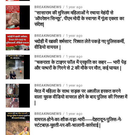
BREAKINGNEWS
1 year ago
“सासाराम की मुस्लिम महिलाओं ने रचाया मेहंदी से
‘ऑपरेशन सिन्दूर’, पीएम मोदी के स्वागत में गूंजा एकता का
संदेश|
BREAKINGNEWS
1 year ago
भदोही में खाकी शर्मसार: रिश्वत लेते पकड़े गए पुलिसकर्मी,
वीडियो वायरल |
BREAKINGNEWS
1 year ago
“चकराता के टाइगर फॉल में प्रकृति का कहर — भारी पेड़
और पत्थरों के गिरने से 2 की मौके पर मौत, कई घायल |
BREAKINGNEWS
1 year ago
मेरठ में महिला के साथ सड़क पर अश्लील हरकत करने
वाला युवक वीडियो वायरल होने के बाद पुलिस की गिरफ्त में
|
BREAKINGNEWS
1 year ago
वायरल-होने-का-शौक-पड़ा-भारी-—-देहरादून-पुलिस-ने-
स्टंटबाज़-युवती-पर-की-चालानी-कार्रवाई |