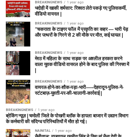
BREAKINGNEWS
1 year ago
भदोही में खाकी शर्मसार: रिश्वत लेते पकड़े गए पुलिसकर्मी,
वीडियो वायरल |
BREAKINGNEWS
1 year ago
“चकराता के टाइगर फॉल में प्रकृति का कहर — भारी पेड़
और पत्थरों के गिरने से 2 की मौके पर मौत, कई घायल |
BREAKINGNEWS
1 year ago
मेरठ में महिला के साथ सड़क पर अश्लील हरकत करने
वाला युवक वीडियो वायरल होने के बाद पुलिस की गिरफ्त में
|
BREAKINGNEWS
1 year ago
वायरल-होने-का-शौक-पड़ा-भारी-—-देहरादून-पुलिस-ने-
स्टंटबाज़-युवती-पर-की-चालानी-कार्रवाई |
BREAKINGNEWS
1 year ago
ब्रेकिंग न्यूज़ | चमोली जिले के पोखरी ब्लॉक के हापला बाजार में उद्यान विभाग
के कर्मचारी की संदिग्ध परिस्थितियों में मौत हो गई।
NAINITAL
1 year ago
नैनीताल: राज्यपाल गुरमीत सिंह ने किए मां नैना देवी के