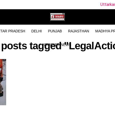
Uttarkashi Accident New
TAR PRADESH
DELHI
PUNJAB
RAJASTHAN
MADHYA P
l posts tagged "LegalActi
CRICKET NEWS