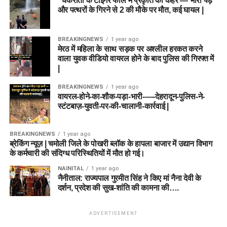
“चकराता के टाइगर फॉल में प्रकृति का कहर — भारी पेड़
और पत्थरों के गिरने से 2 की मौके पर मौत, कई घायल |
BREAKINGNEWS
1 year ago
मेरठ में महिला के साथ सड़क पर अश्लील हरकत करने
वाला युवक वीडियो वायरल होने के बाद पुलिस की गिरफ्त में
|
BREAKINGNEWS
1 year ago
वायरल-होने-का-शौक-पड़ा-भारी-—-देहरादून-पुलिस-ने-
स्टंटबाज़-युवती-पर-की-चालानी-कार्रवाई |
BREAKINGNEWS
1 year ago
ब्रेकिंग न्यूज़ | चमोली जिले के पोखरी ब्लॉक के हापला बाजार में उद्यान विभाग
के कर्मचारी की संदिग्ध परिस्थितियों में मौत हो गई।
NAINITAL
1 year ago
नैनीताल: राज्यपाल गुरमीत सिंह ने किए मां नैना देवी के
दर्शन, प्रदेश की सुख-शांति की कामना की….
ADVERTISEMENT