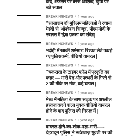
कैद, अफसर पर बरसे अपशब्द, चुप्पी पर
उठे सवाल
BREAKINGNEWS
1 year ago
“सासाराम की मुस्लिम महिलाओं ने रचाया
मेहंदी से ‘ऑपरेशन सिन्दूर’, पीएम मोदी के
स्वागत में गूंजा एकता का संदेश|
BREAKINGNEWS
1 year ago
भदोही में खाकी शर्मसार: रिश्वत लेते पकड़े
गए पुलिसकर्मी, वीडियो वायरल |
BREAKINGNEWS
1 year ago
“चकराता के टाइगर फॉल में प्रकृति का
कहर — भारी पेड़ और पत्थरों के गिरने से
2 की मौके पर मौत, कई घायल |
BREAKINGNEWS
1 year ago
मेरठ में महिला के साथ सड़क पर अश्लील
हरकत करने वाला युवक वीडियो वायरल
होने के बाद पुलिस की गिरफ्त में |
BREAKINGNEWS
1 year ago
वायरल-होने-का-शौक-पड़ा-भारी-—-
देहरादून-पुलिस-ने-स्टंटबाज़-युवती-पर-की-