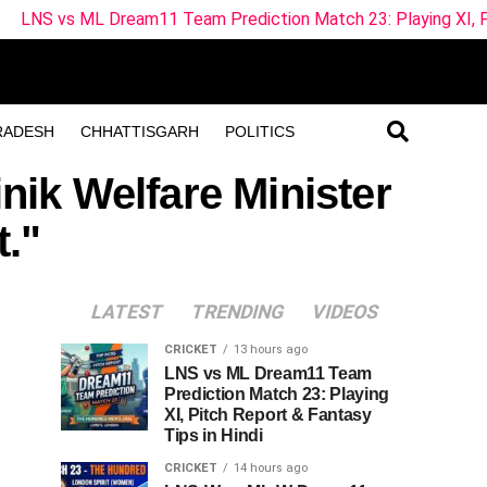
ML Dream11 Team Prediction Match 23: Playing XI, Pitch Report 
RADESH
CHHATTISGARH
POLITICS
nik Welfare Minister
."
LATEST
TRENDING
VIDEOS
CRICKET
13 hours ago
LNS vs ML Dream11 Team
Prediction Match 23: Playing
XI, Pitch Report & Fantasy
Tips in Hindi
CRICKET
14 hours ago