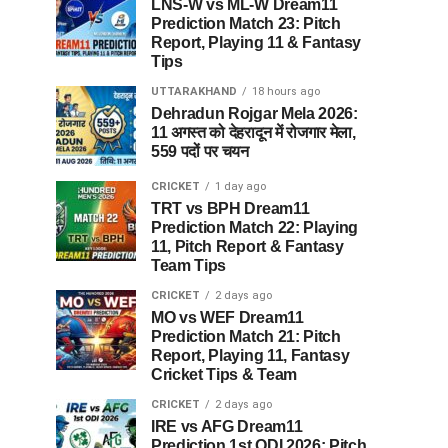
LNS-W vs ML-W Dream11
Prediction Match 23: Pitch
Report, Playing 11 & Fantasy
Tips
UTTARAKHAND
18 hours ago
Dehradun Rojgar Mela 2026:
11 अगस्त को देहरादून में रोजगार मेला,
559 पदों पर चयन
CRICKET
1 day ago
TRT vs BPH Dream11
Prediction Match 22: Playing
11, Pitch Report & Fantasy
Team Tips
CRICKET
2 days ago
MO vs WEF Dream11
Prediction Match 21: Pitch
Report, Playing 11, Fantasy
Cricket Tips & Team
CRICKET
2 days ago
IRE vs AFG Dream11
Prediction 1st ODI 2026: Pitch