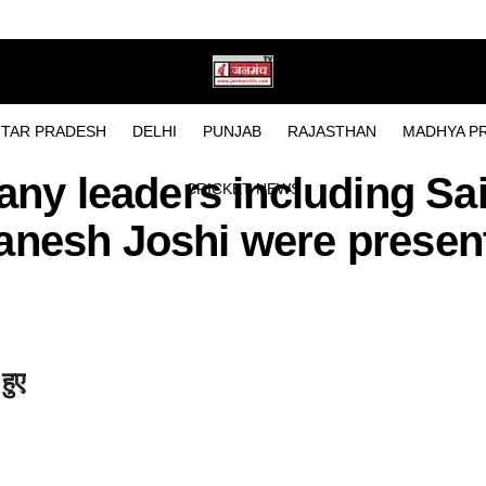
LNS vs 
TAR PRADESH
DELHI
PUNJAB
RAJASTHAN
MADHYA P
any leaders including Sai
CRICKET NEWS
anesh Joshi were present
हुए