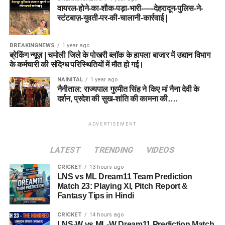
वायरल-होने-का-शौक-पड़ा-भारी-—-देहरादून-पुलिस-ने-
स्टंटबाज़-युवती-पर-की-चालानी-कार्रवाई |
BREAKINGNEWS
1 year ago
ब्रेकिंग न्यूज़ | चमोली जिले के पोखरी ब्लॉक के हापला बाजार में उद्यान विभाग
के कर्मचारी की संदिग्ध परिस्थितियों में मौत हो गई।
NAINITAL
1 year ago
नैनीताल: राज्यपाल गुरमीत सिंह ने किए मां नैना देवी के
दर्शन, प्रदेश की सुख-शांति की कामना की….
ADVERTISEMENT
LATEST
TRENDING
VIDEOS
CRICKET
13 hours ago
LNS vs ML Dream11 Team Prediction
Match 23: Playing XI, Pitch Report &
Fantasy Tips in Hindi
CRICKET
14 hours ago
LNS-W vs ML-W Dream11 Prediction Match