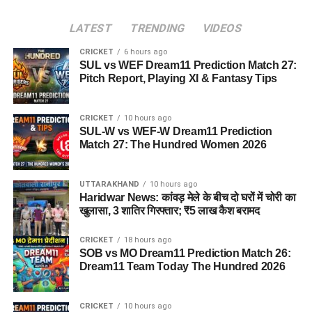
LATEST
TRENDING
VIDEOS
CRICKET
6 hours ago
SUL vs WEF Dream11 Prediction Match 27:
Pitch Report, Playing XI & Fantasy Tips
CRICKET
10 hours ago
SUL-W vs WEF-W Dream11 Prediction
Match 27: The Hundred Women 2026
UTTARAKHAND
10 hours ago
Haridwar News: कांवड़ मेले के बीच दो घरों में चोरी का
खुलासा, 3 शातिर गिरफ्तार; ₹5 लाख कैश बरामद
CRICKET
18 hours ago
SOB vs MO Dream11 Prediction Match 26:
Dream11 Team Today The Hundred 2026
CRICKET
10 hours ago