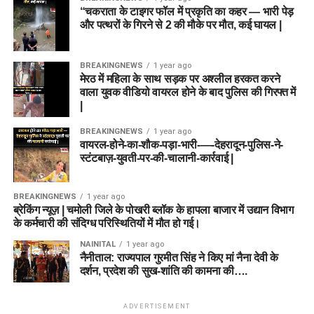
“चकराता के टाइगर फॉल में प्रकृति का कहर — भारी पेड़
और पत्थरों के गिरने से 2 की मौके पर मौत, कई घायल |
BREAKINGNEWS
1 year ago
मेरठ में महिला के साथ सड़क पर अश्लील हरकत करने
वाला युवक वीडियो वायरल होने के बाद पुलिस की गिरफ्त में
|
BREAKINGNEWS
1 year ago
वायरल-होने-का-शौक-पड़ा-भारी-—-देहरादून-पुलिस-ने-
स्टंटबाज़-युवती-पर-की-चालानी-कार्रवाई |
BREAKINGNEWS
1 year ago
ब्रेकिंग न्यूज़ | चमोली जिले के पोखरी ब्लॉक के हापला बाजार में उद्यान विभाग
के कर्मचारी की संदिग्ध परिस्थितियों में मौत हो गई।
NAINITAL
1 year ago
नैनीताल: राज्यपाल गुरमीत सिंह ने किए मां नैना देवी के
दर्शन, प्रदेश की सुख-शांति की कामना की….
ADVERTISEMENT