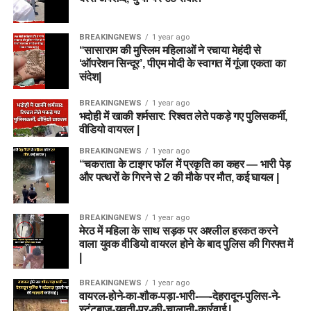
BREAKINGNEWS
1 year ago
“सासाराम की मुस्लिम महिलाओं ने रचाया मेहंदी से
‘ऑपरेशन सिन्दूर’, पीएम मोदी के स्वागत में गूंजा एकता का
संदेश|
BREAKINGNEWS
1 year ago
भदोही में खाकी शर्मसार: रिश्वत लेते पकड़े गए पुलिसकर्मी,
वीडियो वायरल |
BREAKINGNEWS
1 year ago
“चकराता के टाइगर फॉल में प्रकृति का कहर — भारी पेड़
और पत्थरों के गिरने से 2 की मौके पर मौत, कई घायल |
BREAKINGNEWS
1 year ago
मेरठ में महिला के साथ सड़क पर अश्लील हरकत करने
वाला युवक वीडियो वायरल होने के बाद पुलिस की गिरफ्त में
|
BREAKINGNEWS
1 year ago
वायरल-होने-का-शौक-पड़ा-भारी-—-देहरादून-पुलिस-ने-
स्टंटबाज़-युवती-पर-की-चालानी-कार्रवाई |