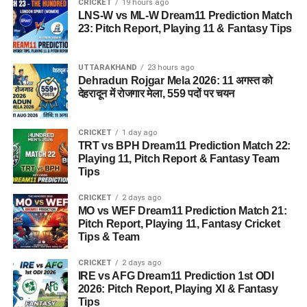
CRICKET
19 hours ago
LNS-W vs ML-W Dream11 Prediction Match
23: Pitch Report, Playing 11 & Fantasy Tips
UTTARAKHAND
23 hours ago
Dehradun Rojgar Mela 2026: 11 अगस्त को
देहरादून में रोजगार मेला, 559 पदों पर चयन
CRICKET
1 day ago
TRT vs BPH Dream11 Prediction Match 22:
Playing 11, Pitch Report & Fantasy Team
Tips
CRICKET
2 days ago
MO vs WEF Dream11 Prediction Match 21:
Pitch Report, Playing 11, Fantasy Cricket
Tips & Team
CRICKET
2 days ago
IRE vs AFG Dream11 Prediction 1st ODI
2026: Pitch Report, Playing XI & Fantasy
Tips