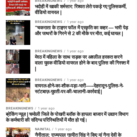
BREAKINGNEWS
1 year ago
भदोही में खाकी शर्मसार: रिश्वत लेते पकड़े गए पुलिसकर्मी,
वीडियो वायरल |
BREAKINGNEWS
1 year ago
“चकराता के टाइगर फॉल में प्रकृति का कहर — भारी पेड़
और पत्थरों के गिरने से 2 की मौके पर मौत, कई घायल |
BREAKINGNEWS
1 year ago
मेरठ में महिला के साथ सड़क पर अश्लील हरकत करने
वाला युवक वीडियो वायरल होने के बाद पुलिस की गिरफ्त में
|
BREAKINGNEWS
1 year ago
वायरल-होने-का-शौक-पड़ा-भारी-—-देहरादून-पुलिस-ने-
स्टंटबाज़-युवती-पर-की-चालानी-कार्रवाई |
BREAKINGNEWS
1 year ago
ब्रेकिंग न्यूज़ | चमोली जिले के पोखरी ब्लॉक के हापला बाजार में उद्यान विभाग
के कर्मचारी की संदिग्ध परिस्थितियों में मौत हो गई।
NAINITAL
1 year ago
नैनीताल: राज्यपाल गुरमीत सिंह ने किए मां नैना देवी के