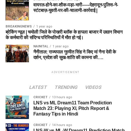
वायरल-होने-का-शौक-पड़ा-भारी-—-देहरादून-पुलिस-ने-
स्टंटबाज़-युवती-पर-की-चालानी-कार्रवाई |
BREAKINGNEWS
1 year ago
ब्रेकिंग न्यूज़ | चमोली जिले के पोखरी ब्लॉक के हापला बाजार में उद्यान विभाग
के कर्मचारी की संदिग्ध परिस्थितियों में मौत हो गई।
NAINITAL
1 year ago
नैनीताल: राज्यपाल गुरमीत सिंह ने किए मां नैना देवी के
दर्शन, प्रदेश की सुख-शांति की कामना की….
ADVERTISEMENT
LATEST
TRENDING
VIDEOS
CRICKET
13 hours ago
LNS vs ML Dream11 Team Prediction
Match 23: Playing XI, Pitch Report &
Fantasy Tips in Hindi
CRICKET
14 hours ago
LNS-W vs ML-W Dream11 Prediction Match