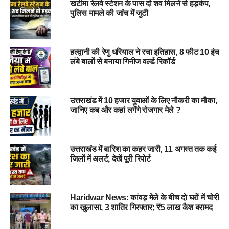
खटीमा रेलवे स्टेशन के पास दो शव मिलने से हड़कंप,
है। अपर मुख्य निर्वाचन अधिकारी डॉ विजय कुमार जोगदंडे ने बताया कि
पुलिस मामले की जांच में जुटी
प्रदेश में सभी 70 विधानसभा क्षेत्रों में बीलएओ, ईआरओ सहित पूरी इलेक्शन
मशीनरी ने बेहद उत्साहपूर्वक तरीके से 75 प्रतिशत मतदाताओं की मैपिंग की
है।
हल्द्वानी की रेणु धरियाल ने रचा इतिहास, 8 फीट 10 इंच
लंबे बालों से बनाया गिनीज वर्ल्ड रिकॉर्ड
1 फरवरी से शूरू होगा दूसरा चरण
अपर मुख्य निर्वाचन अधिकारी ने बताया कि बीएलओ आउटरीच अभियान के
उत्तराखंड में 10 हजार युवाओं के लिए नौकरी का मौका,
दूसरे चरण की शुरुआत एक फरवरी से की जा रही है। इस अभियान में प्रदेश
जानिए कब और कहां लगेंगे रोजगार मेले ?
के युवा और महिला मतदाताओं पर विशेष फोकस रहेगा। आउटरीच अभियान
के दूसरे चरण को 15 फरवरी 2026 तक सम्पादित किया जाएगा।
उत्तराखंड में बारिश का कहर जारी, 11 अगस्त तक कई
जिलों में अलर्ट, देखें पूरी रिपोर्ट
Haridwar News: कांवड़ मेले के बीच दो घरों में चोरी
का खुलासा, 3 शातिर गिरफ्तार; ₹5 लाख कैश बरामद