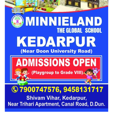
महिला सशक्तिकरण एवं बाल विकास विभाग
के निदेशक आईएएस बंशीलाल
राणा के मुताबिक, नारी निकेतन में आने वाली कई महिलाएं और बच्चे खुद को
एक बंद संस्थान या जेल जैसी जगह पर महसूस करते हैं। यही वजह है कि
कई बार बच्चे वहां से निकलने या भागने की कोशिश तक करने लगते हैं।
इसी समस्या को ध्यान में रखते हुए विभाग अब ऐसा इंफ्रास्ट्रक्चर तैयार
करने की दिशा में काम कर रहा है, जहां रहने वाले लोगों को संस्थागत माहौल
के बजाय परिवार जैसा वातावरण मिल सके।
16 घरों में मिलेगा परिवार जैसा माहौल
प्रस्तावित आलंबन गांव में कॉटेज और छोटे घर विकसित किए जाएंगे। यहां
एक परिवार की तर्ज पर लोगों को रखा जाएगा। योजना के मुताबिक, एक
यूनिट में करीब दो महिलाएं, चार बच्चे और एक किशोरी को शामिल किया
जाएगा। इस तरह उन्हें एक परिवार की तरह साथ रहने का अवसर मिलेगा।
हर यूनिट में अलग किचन जैसी सुविधाएं भी होंगी, ताकि वहां रहने वाली
महिलाओं और बच्चों को रोजमर्रा के जीवन में ज्यादा स्वतंत्रता और जिम्मेदारी
का अनुभव हो सके। प्रस्तावित परिसर में कुल 16 घर विकसित किए
जाएंगे, जिनमें करीब 88 लोगों के रहने की व्यवस्था होगी।