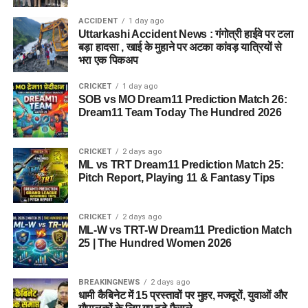
इसके अलावा उत्तरकाशी जिले के चिन्यालीसौड़ में भी एक जमीन को लेकर
ACCIDENT
1 day ago
संभावनाएं देखी जा रही हैं। विभाग यह जांच कर रहा है कि वहां की जमीन
Uttarkashi Accident News : गंगोत्री हाईवे पर टला
और परिस्थितियां आलंबन गांव के निर्माण के लिए उपयुक्त हैं या नहीं।
बड़ा हादसा , खाई के मुहाने पर अटका कांवड़ यात्रियों से
भरा एक पिकअप
महिलाओं और बच्चों को मिलेगा नया जीवन
CRICKET
1 day ago
SOB vs MO Dream11 Prediction Match 26:
आलंबन गांव की यह योजना सिर्फ एक नया भवन या परिसर तैयार करने की
Dream11 Team Today The Hundred 2026
कवायद नहीं है, बल्कि नारी निकेतन में रहने वाली महिलाओं और बच्चों के
प्रति सोच में बदलाव की कोशिश भी है।
CRICKET
2 days ago
ML vs TRT Dream11 Prediction Match 25:
अगर यह योजना धरातल पर उतरती है तो संस्थागत जीवन की जगह उन्हें
Pitch Report, Playing 11 & Fantasy Tips
परिवार जैसा माहौल, बेहतर स्वतंत्रता और सामाजिक वातावरण मिल
सकेगा। इससे बच्चों और महिलाओं के मानसिक और सामाजिक विकास में
भी मदद मिलने की उम्मीद है।
CRICKET
2 days ago
ML-W vs TRT-W Dream11 Prediction Match
25 | The Hundred Women 2026
BREAKINGNEWS
2 days ago
धामी कैबिनेट में 15 प्रस्तावों पर मुहर, मजदूरों, युवाओं और