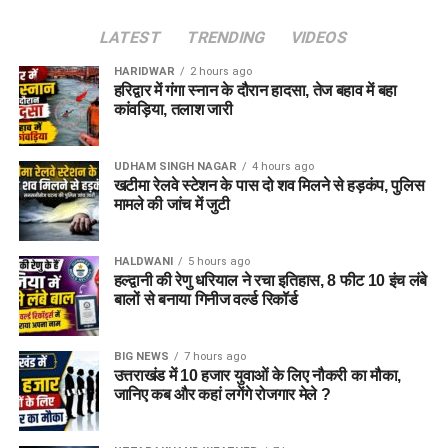
LATEST
TRENDING
VIDEOS
HARIDWAR
2 hours ago
हरिद्वार में गंगा स्नान के दौरान हादसा, तेज बहाव में बहा
कांवड़िया, तलाश जारी
UDHAM SINGH NAGAR
4 hours ago
खटीमा रेलवे स्टेशन के पास दो शव मिलने से हड़कंप, पुलिस
मामले की जांच में जुटी
HALDWANI
5 hours ago
हल्द्वानी की रेणु धरियाल ने रचा इतिहास, 8 फीट 10 इंच लंबे
बालों से बनाया गिनीज वर्ल्ड रिकॉर्ड
जेल नहीं, रेजिडेंशियल कॉम्प्लेक्स जैसा
होगा माहौल
BIG NEWS
7 hours ago
उत्तराखंड में 10 हजार युवाओं के लिए नौकरी का मौका,
आलंबन गांव की सबसे खास बात यही होगी कि यहां रहने वाली महिलाओं
जानिए कब और कहां लगेंगे रोजगार मेले ?
और बच्चों को यह महसूस न हो कि वे किसी जेल या बंद संस्थान में रह रहे
हैं। इसके बजाय पूरा परिसर एक रेजिडेंशियल कॉम्प्लेक्स की तरह विकसित