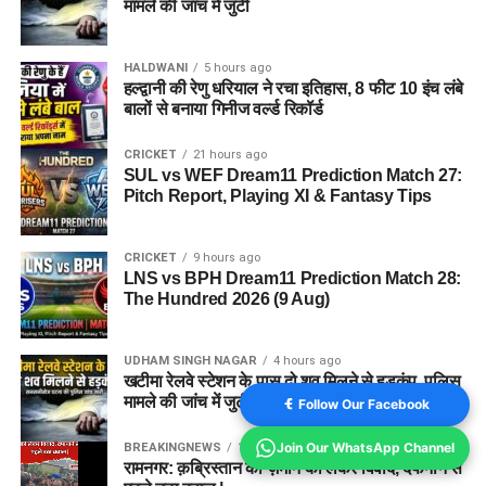
मामले की जांच में जुटी
HALDWANI
5 hours ago
हल्द्वानी की रेणु धरियाल ने रचा इतिहास, 8 फीट 10 इंच लंबे
बालों से बनाया गिनीज वर्ल्ड रिकॉर्ड
CRICKET
21 hours ago
SUL vs WEF Dream11 Prediction Match 27:
Pitch Report, Playing XI & Fantasy Tips
CRICKET
9 hours ago
LNS vs BPH Dream11 Prediction Match 28:
The Hundred 2026 (9 Aug)
UDHAM SINGH NAGAR
4 hours ago
खटीमा रेलवे स्टेशन के पास दो शव मिलने से हड़कंप, पुलिस
मामले की जांच में जुटी
Follow Our Facebook
Join Our WhatsApp Channel
BREAKINGNEWS
1 year ago
रामनगर: क़ब्रिस्तान की ज़मीन को लेकर विवाद, दफनाने से