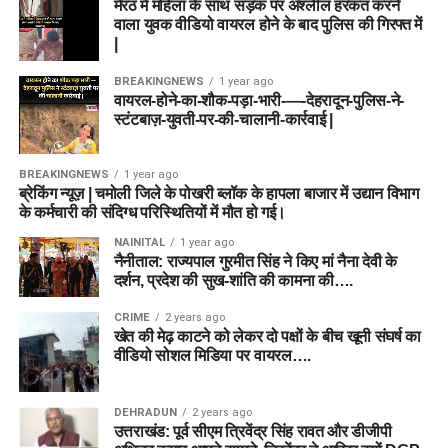
मेरठ में महिला के साथ सड़क पर अश्लील हरकत करने
वाला युवक वीडियो वायरल होने के बाद पुलिस की गिरफ्त में
|
BREAKINGNEWS
1 year ago
वायरल-होने-का-शौक-पड़ा-भारी-—-देहरादून-पुलिस-ने-
स्टंटबाज़-युवती-पर-की-चालानी-कार्रवाई |
BREAKINGNEWS
1 year ago
ब्रेकिंग न्यूज़ | चमोली जिले के पोखरी ब्लॉक के हापला बाजार में उद्यान विभाग
के कर्मचारी की संदिग्ध परिस्थितियों में मौत हो गई।
NAINITAL
1 year ago
नैनीताल: राज्यपाल गुरमीत सिंह ने किए मां नैना देवी के
दर्शन, प्रदेश की सुख-शांति की कामना की….
CRIME
2 years ago
खेत की मेढ़ काटने को लेकर दो पक्षों के बीच खूनी संघर्ष का
वीडियो सोशल मिडिया पर वायरल….
DEHRADUN
2 years ago
उत्तराखंड: पूर्व सीएम त्रिवेंद्र सिंह रावत और डीजीपी