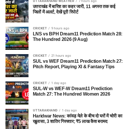
UTTARAKHAND WEATHER
7 hours ago
किया जाएगा, जहां सुरक्षा के साथ रहने, पढ़ाई, दैनिक जीवन और सामाजिक
उत्तराखंड में बारिश का कहर जारी, 11 अगस्त तक कई
विकास से जुड़ी सुविधाएं उपलब्ध होंगी।
जिलों में अलर्ट, देखें पूरी रिपोर्ट
परिसर को आधुनिक सुविधाओं से लैस करने की योजना है। यहां आंगनबाड़ी
CRICKET
9 hours ago
केंद्र भी खोले जाएंगे। जरूरत पड़ने पर प्राथमिक विद्यालय की सुविधा भी
LNS vs BPH Dream11 Prediction Match 28:
उपलब्ध कराई जा सकती है। इस पहल का मकसद सिर्फ महिलाओं और
The Hundred 2026 (9 Aug)
बच्चों को रहने की जगह देना नहीं, बल्कि उन्हें ऐसा वातावरण उपलब्ध कराना
है, जहां वे खुद को सुरक्षित, सम्मानित और परिवार का हिस्सा महसूस कर
CRICKET
21 hours ago
सकें।
SUL vs WEF Dream11 Prediction Match 27:
Pitch Report, Playing XI & Fantasy Tips
5 एकड़ जमीन की हो रही है तलाश
CRICKET
1 day ago
आलंबन गांव विकसित करने के लिए करीब 5 एकड़ जमीन की आवश्यकता
SUL-W vs WEF-W Dream11 Prediction
बताई गई है। विभाग की पहली प्राथमिकता देहरादून जिले या उसके
Match 27: The Hundred Women 2026
आसपास जमीन तलाशने की थी, लेकिन फिलहाल उपयुक्त जमीन उपलब्ध
नहीं हो पाई है। अब विभाग की ओर से हरिद्वार और आसपास के क्षेत्रों में
UTTARAKHAND
1 day ago
जमीन की तलाश की जा रही है। अधिकारियों को उम्मीद है कि हरिद्वार में
Haridwar News: कांवड़ मेले के बीच दो घरों में चोरी का
इसके लिए उपयुक्त जमीन मिल सकती है।
खुलासा, 3 शातिर गिरफ्तार; ₹5 लाख कैश बरामद