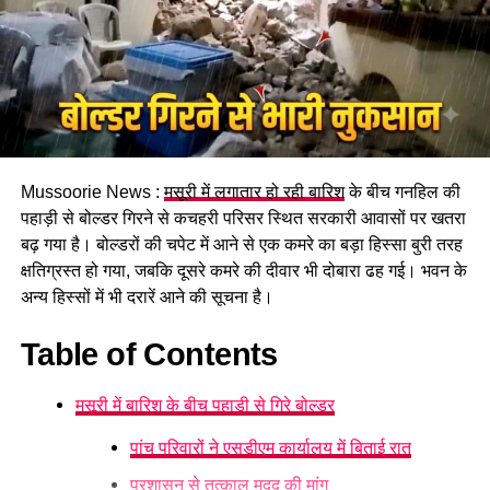
पढ़े धामी कैबिनेट के प्रमुख फैसले
Mussoorie News :
मसूरी में लगातार हो रही बारिश
के बीच गनहिल की
GST संशोधित अध्यादेश को मंजूरी।
पहाड़ी से बोल्डर गिरने से कचहरी परिसर स्थित सरकारी आवासों पर खतरा
नैनीताल हाईकोर्ट के लिए हल्द्वानी गौलापार में 30 हेक्टेयर जमीन
बढ़ गया है। बोल्डरों की चपेट में आने से एक कमरे का बड़ा हिस्सा बुरी तरह
देने का फैसला।
क्षतिग्रस्त हो गया, जबकि दूसरे कमरे की दीवार भी दोबारा ढह गई। भवन के
अन्य हिस्सों में भी दरारें आने की सूचना है।
राज्य क्रीड़ा विश्वविद्यालय हल्द्वानी के लिए 122 पदों के सृजन को
मंजूरी।
Table of Contents
जल जीवन मिशन में केंद्र की गाइडलाइंस लागू होंगी।
मसूरी में बारिश के बीच पहाड़ी से गिरे बोल्डर
कुष्ठ रोग से पीड़ित व्यक्ति भी सहकारी समिति का सदस्य बन
सकेगा।
पांच परिवारों ने एसडीएम कार्यालय में बिताई रात
मेरठ से हरिद्वार तक गंगा एक्सप्रेसवे विस्तार के लिए यूपी से
प्रशासन से तत्काल मदद की मांग