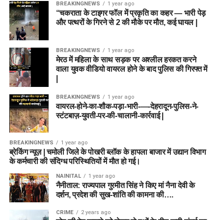
BREAKINGNEWS
1 year ago
“चकराता के टाइगर फॉल में प्रकृति का कहर — भारी पेड़
और पत्थरों के गिरने से 2 की मौके पर मौत, कई घायल |
BREAKINGNEWS
1 year ago
मेरठ में महिला के साथ सड़क पर अश्लील हरकत करने
वाला युवक वीडियो वायरल होने के बाद पुलिस की गिरफ्त में
|
BREAKINGNEWS
1 year ago
वायरल-होने-का-शौक-पड़ा-भारी-—-देहरादून-पुलिस-ने-
स्टंटबाज़-युवती-पर-की-चालानी-कार्रवाई |
BREAKINGNEWS
1 year ago
ब्रेकिंग न्यूज़ | चमोली जिले के पोखरी ब्लॉक के हापला बाजार में उद्यान विभाग
के कर्मचारी की संदिग्ध परिस्थितियों में मौत हो गई।
NAINITAL
1 year ago
नैनीताल: राज्यपाल गुरमीत सिंह ने किए मां नैना देवी के
दर्शन, प्रदेश की सुख-शांति की कामना की….
CRIME
2 years ago