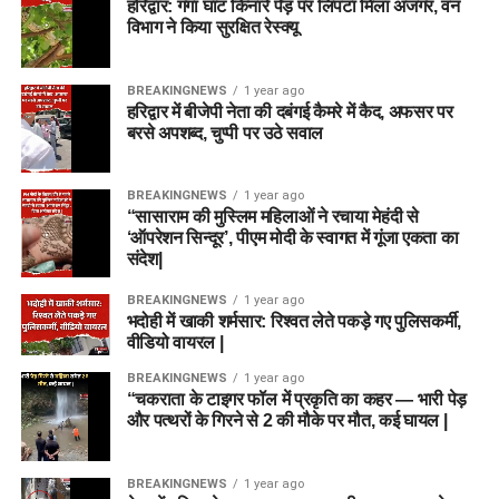
हरिद्वार: गंगा घाट किनारे पेड़ पर लिपटा मिला अजगर, वन
विभाग ने किया सुरक्षित रेस्क्यू
BREAKINGNEWS
1 year ago
हरिद्वार में बीजेपी नेता की दबंगई कैमरे में कैद, अफसर पर
बरसे अपशब्द, चुप्पी पर उठे सवाल
BREAKINGNEWS
1 year ago
“सासाराम की मुस्लिम महिलाओं ने रचाया मेहंदी से
‘ऑपरेशन सिन्दूर’, पीएम मोदी के स्वागत में गूंजा एकता का
संदेश|
BREAKINGNEWS
1 year ago
भदोही में खाकी शर्मसार: रिश्वत लेते पकड़े गए पुलिसकर्मी,
वीडियो वायरल |
BREAKINGNEWS
1 year ago
“चकराता के टाइगर फॉल में प्रकृति का कहर — भारी पेड़
और पत्थरों के गिरने से 2 की मौके पर मौत, कई घायल |
BREAKINGNEWS
1 year ago