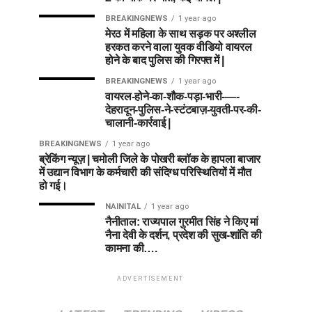
BREAKINGNEWS
1 year ago
मेरठ में महिला के साथ सड़क पर अश्लील
हरकत करने वाला युवक वीडियो वायरल
होने के बाद पुलिस की गिरफ्त में |
BREAKINGNEWS
1 year ago
वायरल-होने-का-शौक-पड़ा-भारी-—-
देहरादून-पुलिस-ने-स्टंटबाज़-युवती-पर-की-
चालानी-कार्रवाई |
BREAKINGNEWS
1 year ago
ब्रेकिंग न्यूज़ | चमोली जिले के पोखरी ब्लॉक के हापला बाजार
में उद्यान विभाग के कर्मचारी की संदिग्ध परिस्थितियों में मौत
हो गई।
NAINITAL
1 year ago
नैनीताल: राज्यपाल गुरमीत सिंह ने किए मां
नैना देवी के दर्शन, प्रदेश की सुख-शांति की
कामना की….
ADVERTISEMENT