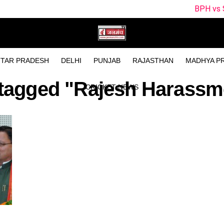
BPH vs SUL Dream11 Te
TAR PRADESH
DELHI
PUNJAB
RAJASTHAN
MADHYA P
s tagged "Rajesh Harassm
CRICKET NEWS