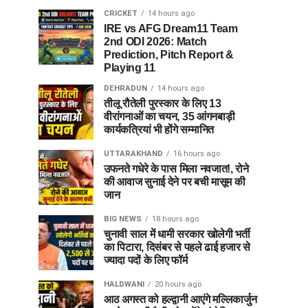
CRICKET
14 hours ago
IRE vs AFG Dream11 Team
2nd ODI 2026: Match
Prediction, Pitch Report &
Playing 11
DEHRADUN
14 hours ago
तीलू रौतेली पुरस्कार के लिए 13
वीरांगनाओं का चयन, 35 आंगनबाड़ी
कार्यकत्रियां भी होंगे सम्मानित
UTTARAKHAND
16 hours ago
उफनते गधेरे के पास मिला नवजात!, रोने
की आवाज सुनाई देने पर बची मासूम की
जान
BIG NEWS
18 hours ago
चुनावी साल में धामी सरकार खोलेगी भर्ती
का पिटारा, दिसंबर से पहले ढाई हजार से
ज्यादा पदों के लिए फॉर्म
HALDWANI
20 hours ago
आठ अगस्त को हल्द्वानी आएंगे मल्लिकार्जुन