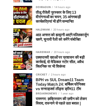
DEHRADUN
14 hours ago
तीलू रौतेली पुरस्कार के लिए 13
वीरांगनाओं का चयन, 35 आंगनबाड़ी
कार्यकत्रियां भी होंगे सम्मानित
HALDWANI
20 hours ago
आठ अगस्त को हल्द्वानी आएंगे मल्लिकार्जुन
खरगे, चुनावी रैली को करेंगे संबोधित
HARIDWAR
20 hours ago
एक्सपायरी दवाओं पर प्रशासन की बड़ी
कार्रवाई, दो मेडिकल स्टोर सील, अवैध
क्लिनिक पर भी शिकंजा
CRICKET
2 hours ago
BPH vs SUL Dream11 Team
Today Match 24: बर्मिंघम फीनिक्स
vs सनराइजर्स लीड्स ड्रीम11 टीम
BREAKINGNEWS
1 year ago
रामनगर: क़ब्रिस्तान की ज़मीन को लेकर
विवाद, दफनाने से पहले उठा बवाल |