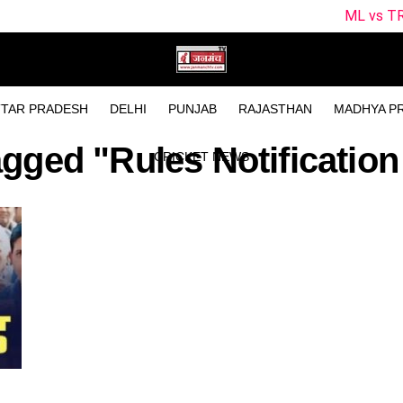
ML vs TRT Dream11 Pr
TAR PRADESH
DELHI
PUNJAB
RAJASTHAN
MADHYA P
tagged "Rules Notificatio
CRICKET NEWS