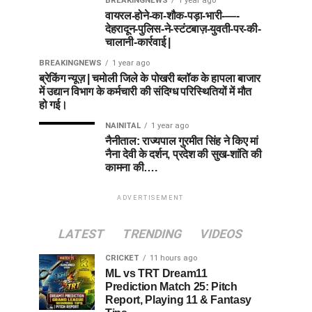
BREAKINGNEWS
1 year ago
वायरल-होने-का-शौक-पड़ा-भारी-—-
देहरादून-पुलिस-ने-स्टंटबाज़-युवती-पर-की-
चालानी-कार्रवाई |
BREAKINGNEWS
1 year ago
ब्रेकिंग न्यूज़ | चमोली जिले के पोखरी ब्लॉक के हापला बाजार
में उद्यान विभाग के कर्मचारी की संदिग्ध परिस्थितियों में मौत
हो गई।
NAINITAL
1 year ago
नैनीताल: राज्यपाल गुरमीत सिंह ने किए मां
नैना देवी के दर्शन, प्रदेश की सुख-शांति की
कामना की….
ADVERTISEMENT
LATEST
TRENDING
VIDEOS
CRICKET
11 hours ago
ML vs TRT Dream11
Prediction Match 25: Pitch
Report, Playing 11 & Fantasy