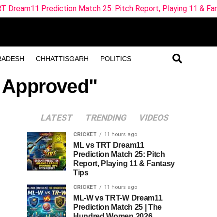
ediction Match 25: Pitch Report, Playing 11 & Fantasy Tips
RADESH
CHHATTISGARH
POLITICS
n Approved"
LATEST
TRENDING
VIDEOS
CRICKET
11 hours ago
ML vs TRT Dream11
Prediction Match 25: Pitch
Report, Playing 11 & Fantasy
Tips
CRICKET
11 hours ago
ML-W vs TRT-W Dream11
Prediction Match 25 | The
Hundred Women 2026