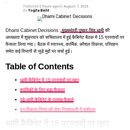
Published
5 hours ago
on
August 7, 2026
UP NEXT
By
Yogita Bisht
अलकनंदा एन्क्लेव में बुजुर्ग इंजीनियर की हत्या का पुलिस ने किया
खुलासा, दोनों आरोपियों को किया गिरफ्तार….
Dhami Cabinet Decisions :
मुख्यमंत्री पुष्कर सिंह धामी
की
DON'T MISS
देहरादून में लॉन बाल कैंप में मुख्यमंत्री धामी ने खिलाड़ियों से की
अध्यक्षता में शुक्रवार को सचिवालय में हुई कैबिनेट बैठक में 15 प्रस्तावों पर
मुलाकात , दी आगामी खेलों की शुभकामनाएं….
फैसला लिया गया। बैठक में स्वास्थ्य, कार्मिक, कौशल विकास, परिवहन
समेत कई विभागों से जुड़े मुद्दों पर चर्चा हुई।
Table of Contents
धामी कैबिनेट में 15 प्रस्तावों पर मुहर
श्रमिकों के लिए बड़ा फैसला
पढ़े धामी कैबिनेट के प्रमुख फैसले
वन विकास निगम की सेवा नियमावली में संशोधन
धामी कैबिनेट में 15 प्रस्तावों पर मुहर