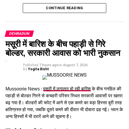
आज हुई कैबिनेट की बैठक में 15 प्रस्तावों पर मुहर लगी है। कैबिनेट ने
CONTINUE READING
गोपालन योजना में सामान्य वर्ग को भी शामिल करने का निर्णय लिया है।
पात्र लोगों को सब्सिडी मिलेगी और वे गाय या भैंस खरीद सकेंगे।
श्रमिकों के लिए बड़ा फैसला
DEHRADUN
मसूरी में बारिश के बीच पहाड़ी से गिरे
कैबिनेट ने
उत्तराखंड मजदूरी संहिता नियमावली
को मंजूरी दी।
बोल्डर, सरकारी आवास को भारी नुकसान
इसके तहत श्रमिकों को हर महीने की 7 तारीख तक वेतन देना
होगा। पुरुष और महिला कर्मचारियों को समान काम के लिए समान
Published
7 hours ago
on
August 7, 2026
मजदूरी का प्रावधान भी किया गया है।
By
Yogita Bisht
Mussoorie News :
मसूरी में लगातार हो रही बारिश
के बीच गनहिल की
पहाड़ी से बोल्डर गिरने से कचहरी परिसर स्थित सरकारी आवासों पर खतरा
बढ़ गया है। बोल्डरों की चपेट में आने से एक कमरे का बड़ा हिस्सा बुरी तरह
क्षतिग्रस्त हो गया, जबकि दूसरे कमरे की दीवार भी दोबारा ढह गई। भवन के
अन्य हिस्सों में भी दरारें आने की सूचना है।