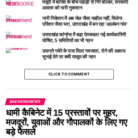
मसूरी में बारिश के बीच पहाड़ी से गिरे बोल्डर, सरकारी
आवास को भारी नुकसान
नारी निकेतन में अब जेल जैसा माहौल नहीं, मिलेगा
परिवार जैसा घर!, उत्तराखंड में बन रहा ‘आलंबन गांव’
उत्तराखंड कांग्रेस में बड़ा फेरबदल! नई कार्यकारिणी
घोषित, 5 समितियों का भी गठन
उफनते गधेरे के पास मिला नवजात!, रोने की आवाज
सुनाई देने पर बची मासूम की जान
CLICK TO COMMENT
#UttarakhandMunicipalElections, #
OBCReservation,
#
RulesNotificationApproved, #
SupremeCourtOrder,
BREAKINGNEWS
#
UrbanDevelopmentDirectorate
धामी कैबिनेट में 15 प्रस्तावों पर मुहर,
मजदूरों, युवाओं और गौपालकों के लिए गए
RELATED TOPICS:
OBC RESERVATION
RULES NOTIFICATION APPROVED
SUPREME COURT ORDER
बड़े फैसले
URBAN DEVELOPMENT DIRECTORATE
UTTARAKHAND
UTTARAKHAND MUNICIPAL ELECTIONS