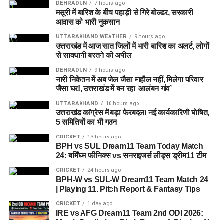
DEHRADUN
7 hours ago
करने की दिशा में काम कर रहा है, जहां रहने वाले लोगों को संस्थागत माहौल
मसूरी में बारिश के बीच पहाड़ी से गिरे बोल्डर, सरकारी
आवास को भारी नुकसान
के बजाय परिवार जैसा वातावरण मिल सके।
UTTARAKHAND WEATHER
9 hours ago
16 घरों में मिलेगा परिवार जैसा माहौल
उत्तराखंड में आज सात जिलों में भारी बारिश का अलर्ट, लोगों
से सावधानी बरतने की अपील
प्रस्तावित आलंबन गांव में कॉटेज और छोटे घर विकसित किए जाएंगे। यहां
DEHRADUN
9 hours ago
नारी निकेतन में अब जेल जैसा माहौल नहीं, मिलेगा परिवार
एक परिवार की तर्ज पर लोगों को रखा जाएगा। योजना के मुताबिक, एक
जैसा घर!, उत्तराखंड में बन रहा ‘आलंबन गांव’
यूनिट में करीब दो महिलाएं, चार बच्चे और एक किशोरी को शामिल किया
UTTARAKHAND
10 hours ago
जाएगा। इस तरह उन्हें एक परिवार की तरह साथ रहने का अवसर मिलेगा।
उत्तराखंड कांग्रेस में बड़ा फेरबदल! नई कार्यकारिणी घोषित,
5 समितियों का भी गठन
हर यूनिट में अलग किचन जैसी सुविधाएं भी होंगी, ताकि वहां रहने वाली
CRICKET
13 hours ago
महिलाओं और बच्चों को रोजमर्रा के जीवन में ज्यादा स्वतंत्रता और जिम्मेदारी
BPH vs SUL Dream11 Team Today Match
का अनुभव हो सके। प्रस्तावित परिसर में कुल 16 घर विकसित किए
24: बर्मिंघम फीनिक्स vs सनराइजर्स लीड्स ड्रीम11 टीम
जाएंगे, जिनमें करीब 88 लोगों के रहने की व्यवस्था होगी।
CRICKET
24 hours ago
BPH-W vs SUL-W Dream11 Team Match 24
| Playing 11, Pitch Report & Fantasy Tips
CRICKET
1 day ago
IRE vs AFG Dream11 Team 2nd ODI 2026: