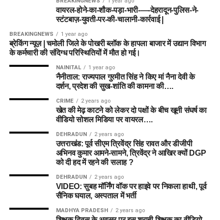
BREAKINGNEWS
1 year ago
वायरल-होने-का-शौक-पड़ा-भारी-—-देहरादून-पुलिस-ने-
स्टंटबाज़-युवती-पर-की-चालानी-कार्रवाई |
BREAKINGNEWS
1 year ago
ब्रेकिंग न्यूज़ | चमोली जिले के पोखरी ब्लॉक के हापला बाजार में उद्यान विभाग
के कर्मचारी की संदिग्ध परिस्थितियों में मौत हो गई।
NAINITAL
1 year ago
नैनीताल: राज्यपाल गुरमीत सिंह ने किए मां नैना देवी के
दर्शन, प्रदेश की सुख-शांति की कामना की….
CRIME
2 years ago
खेत की मेढ़ काटने को लेकर दो पक्षों के बीच खूनी संघर्ष का
वीडियो सोशल मिडिया पर वायरल….
DEHRADUN
2 years ago
उत्तराखंड: पूर्व सीएम त्रिवेंद्र सिंह रावत और डीजीपी
अभिनव कुमार आमने-सामने, त्रिवेंद्र ने आखिर क्यों DGP
को दी हद में रहने की सलाह ?
DEHRADUN
2 years ago
VIDEO: सुबह मॉर्निंग वॉक पर हाइवे पर निकला हाथी, पूर्व
सैनिक घयाल, अस्पताल में भर्ती
MADHYA PRADESH
2 years ago
शिक्षक दिवस के अवसर पर इस शराबी शिक्षक का वीडियो