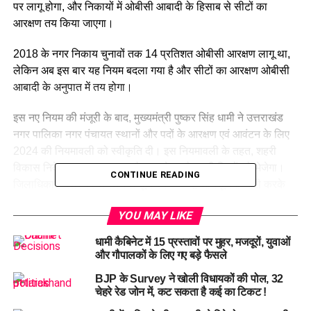
पर लागू होगा, और निकायों में ओबीसी आबादी के हिसाब से सीटों का
आरक्षण तय किया जाएगा।
2018 के नगर निकाय चुनावों तक 14 प्रतिशत ओबीसी आरक्षण लागू था,
लेकिन अब इस बार यह नियम बदला गया है और सीटों का आरक्षण ओबीसी
आबादी के अनुपात में तय होगा।
इस नए नियम की मंजूरी के बाद, मुख्यमंत्री पुष्कर सिंह धामी ने उत्तराखंड
नगर पालिका नगर पंचायत स्थानों और पदों के आरक्षण एवं आवंटन के लिए
2024 की नियमावली को स्वीकृति दी। इस नियमावली के तहत, शहरी
विकास निदेशालय अब प्रस्ताव तैयार करेगा और सभी जिलों को भेजेगा।
CONTINUE READING
जिलाधिकारी स्तर पर आरक्षण लागू करने के बाद, अधिसूचना जारी करके
सुझाव और आपत्तियां मंगवाई जाएंगी। इनका निस्तारण करने के बाद,
YOU MAY LIKE
जिलाधिकारी शहरी विकास को अंतिम प्रस्ताव भेजेंगे, जिसके आधार पर
राज्य निर्वाचन आयोग चुनाव की अधिसूचना जारी करेगा।
धामी कैबिनेट में 15 प्रस्तावों पर मुहर, मजदूरों, युवाओं
और गौपालकों के लिए गए बड़े फैसले
नगर निकाय चुनाव की तैयारी अब अंतिम चरण में है, और आगामी 25 दिसंबर
BJP के Survey ने खोली विधायकों की पोल, 32
तक चुनाव की अधिसूचना जारी होने की संभावना है। चुनाव 20 जनवरी तक
चेहरे रेड जोन में, कट सकता है कई का टिकट !
हो सकते हैं।