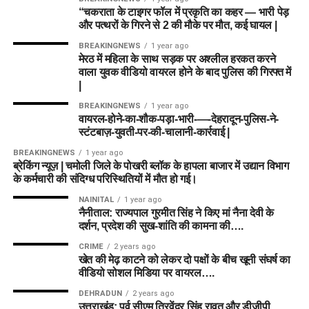
“चकराता के टाइगर फॉल में प्रकृति का कहर — भारी पेड़
और पत्थरों के गिरने से 2 की मौके पर मौत, कई घायल |
BREAKINGNEWS
1 year ago
मेरठ में महिला के साथ सड़क पर अश्लील हरकत करने
वाला युवक वीडियो वायरल होने के बाद पुलिस की गिरफ्त में
|
BREAKINGNEWS
1 year ago
वायरल-होने-का-शौक-पड़ा-भारी-—-देहरादून-पुलिस-ने-
स्टंटबाज़-युवती-पर-की-चालानी-कार्रवाई |
BREAKINGNEWS
1 year ago
ब्रेकिंग न्यूज़ | चमोली जिले के पोखरी ब्लॉक के हापला बाजार में उद्यान विभाग
के कर्मचारी की संदिग्ध परिस्थितियों में मौत हो गई।
NAINITAL
1 year ago
नैनीताल: राज्यपाल गुरमीत सिंह ने किए मां नैना देवी के
दर्शन, प्रदेश की सुख-शांति की कामना की….
CRIME
2 years ago
खेत की मेढ़ काटने को लेकर दो पक्षों के बीच खूनी संघर्ष का
वीडियो सोशल मिडिया पर वायरल….
DEHRADUN
2 years ago
उत्तराखंड: पूर्व सीएम त्रिवेंद्र सिंह रावत और डीजीपी