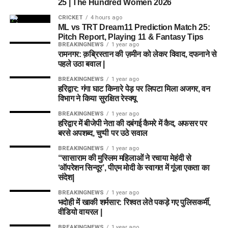
25 | The Hundred Women 2026
आलंबन गांव की यह योजना सिर्फ एक नया भवन या परिसर तैयार करने की
CRICKET
4 hours ago
ML vs TRT Dream11 Prediction Match 25:
कवायद नहीं है, बल्कि नारी निकेतन में रहने वाली महिलाओं और बच्चों के
Pitch Report, Playing 11 & Fantasy Tips
प्रति सोच में बदलाव की कोशिश भी है।
BREAKINGNEWS
1 year ago
रामनगर: क़ब्रिस्तान की ज़मीन को लेकर विवाद, दफनाने से
पहले उठा बवाल |
अगर यह योजना धरातल पर उतरती है तो संस्थागत जीवन की जगह उन्हें
परिवार जैसा माहौल, बेहतर स्वतंत्रता और सामाजिक वातावरण मिल
BREAKINGNEWS
1 year ago
हरिद्वार: गंगा घाट किनारे पेड़ पर लिपटा मिला अजगर, वन
सकेगा। इससे बच्चों और महिलाओं के मानसिक और सामाजिक विकास में
विभाग ने किया सुरक्षित रेस्क्यू
भी मदद मिलने की उम्मीद है।
BREAKINGNEWS
1 year ago
हरिद्वार में बीजेपी नेता की दबंगई कैमरे में कैद, अफसर पर
बरसे अपशब्द, चुप्पी पर उठे सवाल
BREAKINGNEWS
1 year ago
“सासाराम की मुस्लिम महिलाओं ने रचाया मेहंदी से
‘ऑपरेशन सिन्दूर’, पीएम मोदी के स्वागत में गूंजा एकता का
संदेश|
BREAKINGNEWS
1 year ago
भदोही में खाकी शर्मसार: रिश्वत लेते पकड़े गए पुलिसकर्मी,
वीडियो वायरल |
BREAKINGNEWS
1 year ago