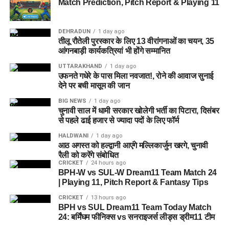
Match Prediction, Pitch Report & Playing 11
DEHRADUN
1 day ago
तीलू रौतेली पुरस्कार के लिए 13 वीरांगनाओं का चयन, 35
आंगनबाड़ी कार्यकत्रियां भी होंगे सम्मानित
UTTARAKHAND
1 day ago
उफनते गधेरे के पास मिला नवजात!, रोने की आवाज सुनाई
देने पर बची मासूम की जान
जेल नहीं, रेजिडेंशियल कॉम्प्लेक्स जैसा
BIG NEWS
1 day ago
चुनावी साल में धामी सरकार खोलेगी भर्ती का पिटारा, दिसंबर
होगा माहौल
से पहले ढाई हजार से ज्यादा पदों के लिए फॉर्म
HALDWANI
1 day ago
आलंबन गांव की सबसे खास बात यही होगी कि यहां रहने वाली महिलाओं
आठ अगस्त को हल्द्वानी आएंगे मल्लिकार्जुन खरगे, चुनावी
और बच्चों को यह महसूस न हो कि वे किसी जेल या बंद संस्थान में रह रहे
रैली को करेंगे संबोधित
हैं। इसके बजाय पूरा परिसर एक रेजिडेंशियल कॉम्प्लेक्स की तरह विकसित
CRICKET
24 hours ago
BPH-W vs SUL-W Dream11 Team Match 24
किया जाएगा, जहां सुरक्षा के साथ रहने, पढ़ाई, दैनिक जीवन और सामाजिक
| Playing 11, Pitch Report & Fantasy Tips
विकास से जुड़ी सुविधाएं उपलब्ध होंगी।
CRICKET
13 hours ago
BPH vs SUL Dream11 Team Today Match
परिसर को आधुनिक सुविधाओं से लैस करने की योजना है। यहां आंगनबाड़ी
24: बर्मिंघम फीनिक्स vs सनराइजर्स लीड्स ड्रीम11 टीम
केंद्र भी खोले जाएंगे। जरूरत पड़ने पर प्राथमिक विद्यालय की सुविधा भी