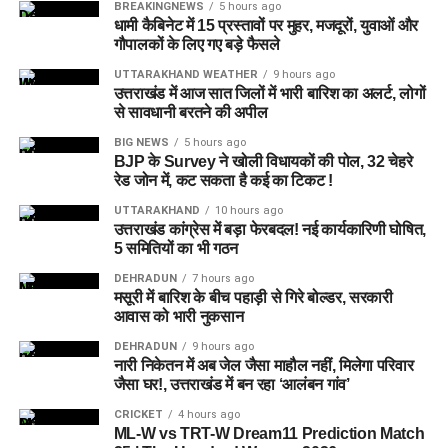
BREAKINGNEWS
5 hours ago
उपलब्ध कराई जा सकती है। इस पहल का मकसद सिर्फ महिलाओं और
धामी कैबिनेट में 15 प्रस्तावों पर मुहर, मजदूरों, युवाओं और
बच्चों को रहने की जगह देना नहीं, बल्कि उन्हें ऐसा वातावरण उपलब्ध कराना
गौपालकों के लिए गए बड़े फैसले
है, जहां वे खुद को सुरक्षित, सम्मानित और परिवार का हिस्सा महसूस कर
UTTARAKHAND WEATHER
9 hours ago
सकें।
उत्तराखंड में आज सात जिलों में भारी बारिश का अलर्ट, लोगों
से सावधानी बरतने की अपील
5 एकड़ जमीन की हो रही है तलाश
BIG NEWS
5 hours ago
BJP के Survey ने खोली विधायकों की पोल, 32 चेहरे
आलंबन गांव विकसित करने के लिए करीब 5 एकड़ जमीन की आवश्यकता
रेड जोन में, कट सकता है कई का टिकट !
बताई गई है। विभाग की पहली प्राथमिकता देहरादून जिले या उसके
UTTARAKHAND
10 hours ago
आसपास जमीन तलाशने की थी, लेकिन फिलहाल उपयुक्त जमीन उपलब्ध
उत्तराखंड कांग्रेस में बड़ा फेरबदल! नई कार्यकारिणी घोषित,
5 समितियों का भी गठन
नहीं हो पाई है। अब विभाग की ओर से हरिद्वार और आसपास के क्षेत्रों में
जमीन की तलाश की जा रही है। अधिकारियों को उम्मीद है कि हरिद्वार में
DEHRADUN
7 hours ago
इसके लिए उपयुक्त जमीन मिल सकती है।
मसूरी में बारिश के बीच पहाड़ी से गिरे बोल्डर, सरकारी
आवास को भारी नुकसान
इसके अलावा उत्तरकाशी जिले के चिन्यालीसौड़ में भी एक जमीन को लेकर
DEHRADUN
9 hours ago
संभावनाएं देखी जा रही हैं। विभाग यह जांच कर रहा है कि वहां की जमीन
नारी निकेतन में अब जेल जैसा माहौल नहीं, मिलेगा परिवार
जैसा घर!, उत्तराखंड में बन रहा ‘आलंबन गांव’
और परिस्थितियां आलंबन गांव के निर्माण के लिए उपयुक्त हैं या नहीं।
CRICKET
4 hours ago
ML-W vs TRT-W Dream11 Prediction Match
महिलाओं और बच्चों को मिलेगा नया जीवन