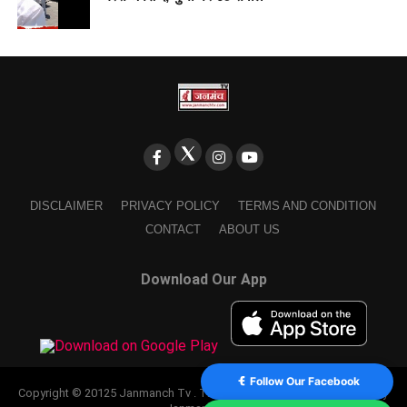
DISCLAIMER
PRIVACY POLICY
TERMS AND CONDITION
CONTACT
ABOUT US
Download Our App
Follow Our Facebook
Copyright © 20125 Janmanch Tv . Theme by SSDIGIMARK. powered by