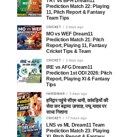
TRT vs BPH Dream11
Prediction Match 22: Playing
11, Pitch Report & Fantasy
Team Tips
CRICKET
2 days ago
MO vs WEF Dream11
Prediction Match 21: Pitch
Report, Playing 11, Fantasy
Cricket Tips & Team
CRICKET
2 days ago
IRE vs AFG Dream11
Prediction 1st ODI 2026: Pitch
Report, Playing XI & Fantasy
Tips
HARIDWAR
2 days ago
हरिद्वार पहुंचे सीएम धामी, कांवड़ियों की
सेवा कर बढ़ाया उत्साह, पप्पू यादव पर
साधा निशाना
CRICKET
17 hours ago
LNS vs ML Dream11 Team
Prediction Match 23: Playing
XI, Pitch Report & Fantasy