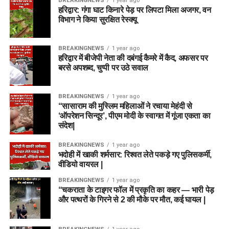
BREAKINGNEWS
1 year ago
हरिद्वार: गंगा घाट किनारे पेड़ पर लिपटा मिला अजगर, वन
विभाग ने किया सुरक्षित रेस्क्यू
BREAKINGNEWS
1 year ago
हरिद्वार में बीजेपी नेता की दबंगई कैमरे में कैद, अफसर पर
बरसे अपशब्द, चुप्पी पर उठे सवाल
BREAKINGNEWS
1 year ago
“सासाराम की मुस्लिम महिलाओं ने रचाया मेहंदी से
‘ऑपरेशन सिन्दूर’, पीएम मोदी के स्वागत में गूंजा एकता का
संदेश|
BREAKINGNEWS
1 year ago
भदोही में खाकी शर्मसार: रिश्वत लेते पकड़े गए पुलिसकर्मी,
वीडियो वायरल |
BREAKINGNEWS
1 year ago
“चकराता के टाइगर फॉल में प्रकृति का कहर — भारी पेड़
और पत्थरों के गिरने से 2 की मौके पर मौत, कई घायल |