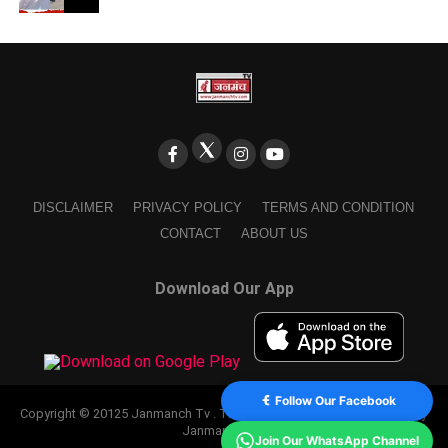
DISCLAIMER
PRIVACY POLICY
TERMS AND CONDITION
CONTACT
ABOUT US
Download Our App
Follow Our Facebook
Copyright © 20125 Janmanch Tv . Theme by SSDIGIMARK. powered by
Janmanch TV.
Join Our WhatsApp Channel