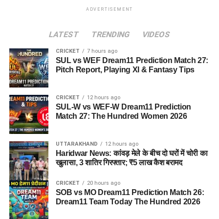
ADVERTISEMENT
LATEST
TRENDING
VIDEOS
CRICKET
7 hours ago
SUL vs WEF Dream11 Prediction Match 27:
Pitch Report, Playing XI & Fantasy Tips
CRICKET
12 hours ago
SUL-W vs WEF-W Dream11 Prediction
Match 27: The Hundred Women 2026
UTTARAKHAND
12 hours ago
Haridwar News: कांवड़ मेले के बीच दो घरों में चोरी का
खुलासा, 3 शातिर गिरफ्तार; ₹5 लाख कैश बरामद
CRICKET
20 hours ago
SOB vs MO Dream11 Prediction Match 26:
Dream11 Team Today The Hundred 2026