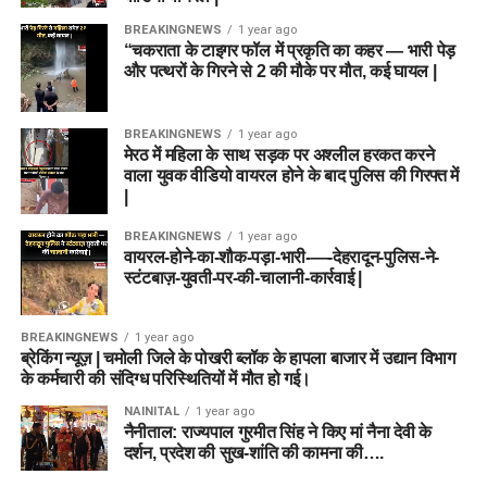
BREAKINGNEWS
1 year ago
“चकराता के टाइगर फॉल में प्रकृति का कहर — भारी पेड़
और पत्थरों के गिरने से 2 की मौके पर मौत, कई घायल |
BREAKINGNEWS
1 year ago
मेरठ में महिला के साथ सड़क पर अश्लील हरकत करने
वाला युवक वीडियो वायरल होने के बाद पुलिस की गिरफ्त में
|
BREAKINGNEWS
1 year ago
वायरल-होने-का-शौक-पड़ा-भारी-—-देहरादून-पुलिस-ने-
स्टंटबाज़-युवती-पर-की-चालानी-कार्रवाई |
BREAKINGNEWS
1 year ago
ब्रेकिंग न्यूज़ | चमोली जिले के पोखरी ब्लॉक के हापला बाजार में उद्यान विभाग
के कर्मचारी की संदिग्ध परिस्थितियों में मौत हो गई।
NAINITAL
1 year ago
नैनीताल: राज्यपाल गुरमीत सिंह ने किए मां नैना देवी के
दर्शन, प्रदेश की सुख-शांति की कामना की….