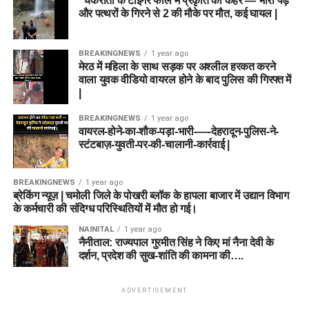
“चकराता के टाइगर फॉल में प्रकृति का कहर — भारी पेड़
और पत्थरों के गिरने से 2 की मौके पर मौत, कई घायल |
BREAKINGNEWS
1 year ago
मेरठ में महिला के साथ सड़क पर अश्लील हरकत करने
वाला युवक वीडियो वायरल होने के बाद पुलिस की गिरफ्त में
|
BREAKINGNEWS
1 year ago
वायरल-होने-का-शौक-पड़ा-भारी-—-देहरादून-पुलिस-ने-
स्टंटबाज़-युवती-पर-की-चालानी-कार्रवाई |
BREAKINGNEWS
1 year ago
ब्रेकिंग न्यूज़ | चमोली जिले के पोखरी ब्लॉक के हापला बाजार में उद्यान विभाग
के कर्मचारी की संदिग्ध परिस्थितियों में मौत हो गई।
NAINITAL
1 year ago
नैनीताल: राज्यपाल गुरमीत सिंह ने किए मां नैना देवी के
दर्शन, प्रदेश की सुख-शांति की कामना की….
ADVERTISEMENT