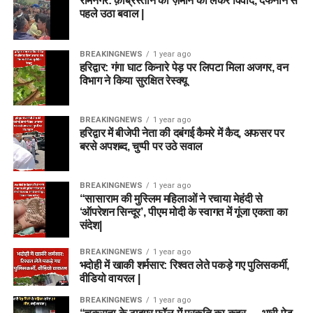
रामनगर: क़ब्रिस्तान की ज़मीन को लेकर विवाद, दफनाने से
पहले उठा बवाल |
BREAKINGNEWS
1 year ago
हरिद्वार: गंगा घाट किनारे पेड़ पर लिपटा मिला अजगर, वन
विभाग ने किया सुरक्षित रेस्क्यू
BREAKINGNEWS
1 year ago
हरिद्वार में बीजेपी नेता की दबंगई कैमरे में कैद, अफसर पर
बरसे अपशब्द, चुप्पी पर उठे सवाल
BREAKINGNEWS
1 year ago
“सासाराम की मुस्लिम महिलाओं ने रचाया मेहंदी से
‘ऑपरेशन सिन्दूर’, पीएम मोदी के स्वागत में गूंजा एकता का
संदेश|
BREAKINGNEWS
1 year ago
भदोही में खाकी शर्मसार: रिश्वत लेते पकड़े गए पुलिसकर्मी,
वीडियो वायरल |
BREAKINGNEWS
1 year ago