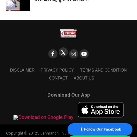
DISCLAIMER
PRIVACY POLICY
TERMS AND CONDITION
CONTACT
ABOUT US
Download Our App
Follow Our Facebook
Copyright © 20125 Janmanch Tv . Theme by SSDIGIMARK. powered by