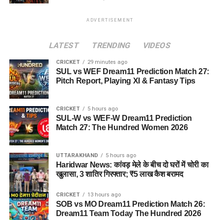
ADVERTISEMENT
LATEST
TRENDING
VIDEOS
CRICKET
29 minutes ago
SUL vs WEF Dream11 Prediction Match 27:
Pitch Report, Playing XI & Fantasy Tips
CRICKET
5 hours ago
SUL-W vs WEF-W Dream11 Prediction
Match 27: The Hundred Women 2026
UTTARAKHAND
5 hours ago
Haridwar News: कांवड़ मेले के बीच दो घरों में चोरी का
खुलासा, 3 शातिर गिरफ्तार; ₹5 लाख कैश बरामद
CRICKET
13 hours ago
SOB vs MO Dream11 Prediction Match 26:
Dream11 Team Today The Hundred 2026