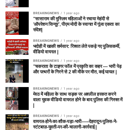
BREAKINGNEWS
1 year ago
“सासाराम की मुस्लिम महिलाओं ने रचाया मेहंदी से
‘ऑपरेशन सिन्दूर’, पीएम मोदी के स्वागत में गूंजा एकता का
संदेश|
BREAKINGNEWS
1 year ago
भदोही में खाकी शर्मसार: रिश्वत लेते पकड़े गए पुलिसकर्मी,
वीडियो वायरल |
BREAKINGNEWS
1 year ago
“चकराता के टाइगर फॉल में प्रकृति का कहर — भारी पेड़
और पत्थरों के गिरने से 2 की मौके पर मौत, कई घायल |
BREAKINGNEWS
1 year ago
मेरठ में महिला के साथ सड़क पर अश्लील हरकत करने
वाला युवक वीडियो वायरल होने के बाद पुलिस की गिरफ्त में
|
BREAKINGNEWS
1 year ago
वायरल-होने-का-शौक-पड़ा-भारी-—-देहरादून-पुलिस-ने-
स्टंटबाज़-युवती-पर-की-चालानी-कार्रवाई |